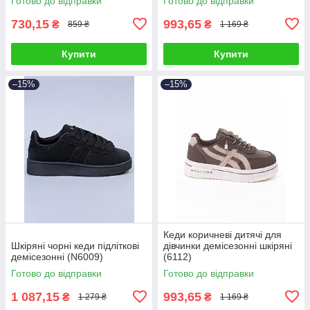
Готово до відправки
Готово до відправки
730,15
993,65
₴
₴
859 ₴
1 169 ₴
Купити
Купити
–15%
–15%
Кеди коричневі дитячі для
Шкіряні чорні кеди підліткові
дівчинки демісезонні шкіряні
демісезонні (N6009)
(6112)
Готово до відправки
Готово до відправки
1 087,15
993,65
₴
₴
1 279 ₴
1 169 ₴