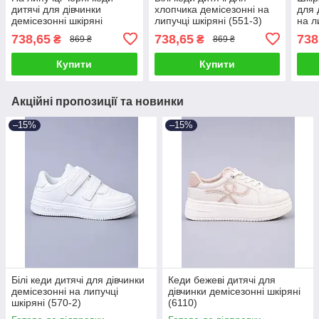
дитячі для дівчинки
хлопчика демісезонні на
для 
демісезонні шкіряні
липучці шкіряні (551-3)
на л
(XT330-2)
738,65
738,65
738
₴
₴
869 ₴
869 ₴
Купити
Купити
Акційні пропозиції та новинки
–15%
–15%
Білі кеди дитячі для дівчинки
Кеди бежеві дитячі для
демісезонні на липучці
дівчинки демісезонні шкіряні
шкіряні (570-2)
(6110)