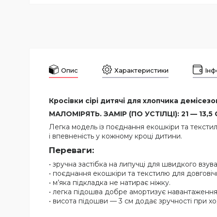
Опис
Характеристики
Інф
Кросівки сірі дитячі для хлопчика демісезон
МАЛОМІРЯТЬ. ЗАМІР (ПО УСТІЛЦІ): 21 — 13,5 СМ
Легка модель із поєднання екошкіри та текстил
і впевненість у кожному кроці дитини.
Переваги:
• зручна застібка на липучці для швидкого взув
• поєднання екошкіри та текстилю для довговічн
• м’яка підкладка не натирає ніжку.
• легка підошва добре амортизує навантаження
• висота підошви — 3 см додає зручності при хо