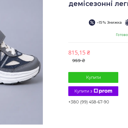
демісезонні легк
–15%
Готово
815,15 ₴
959 ₴
Купити
Купити з
+380 (99) 458-67-90