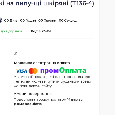
і на липучці шкіряні (T136-4)
0
0
Днів
0
0
Годин
0
0
Хвилин
0
0
Секунд
 до відправки
Код:
432404
У компанії підключені електронні платежі.
Тепер ви можете купити будь-який товар
не покидаючи сайту.
повернення товару протягом 14 днів
за
домовленістю