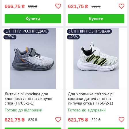
666,75
621,75
₴
₴
889 ₴
829 ₴
Купити
Купити
🛒ЛІТНІЙ РОЗПРОДАЖ
🛒ЛІТНІЙ РОЗПРОДАЖ
–25%
–25%
Дитячі сірі кросівки для
Для хлопчика світло-сірі
хлопчика літні на липучці
кросівки дитячі літні на
сітка (H765-2-1)
липучці сітка (H766-2-1)
Готово до відправки
Готово до відправки
621,75
621,75
₴
₴
829 ₴
829 ₴