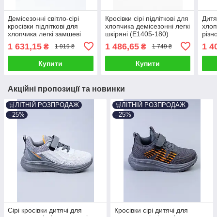
Демісезонні світло-сірі
Кросівки сірі підліткові для
Дитя
кросівки підліткові для
хлопчика демісезонні легкі
хлоп
хлопчика легкі замшеві
шкіряні (E1405-180)
різн
(D2621-9)
підо
1 631,15
1 486,65
1 4
₴
₴
1 919 ₴
1 749 ₴
Купити
Купити
Акційні пропозиції та новинки
🛒ЛІТНІЙ РОЗПРОДАЖ
🛒ЛІТНІЙ РОЗПРОДАЖ
–25%
–25%
Сірі кросівки дитячі для
Кросівки сірі дитячі для