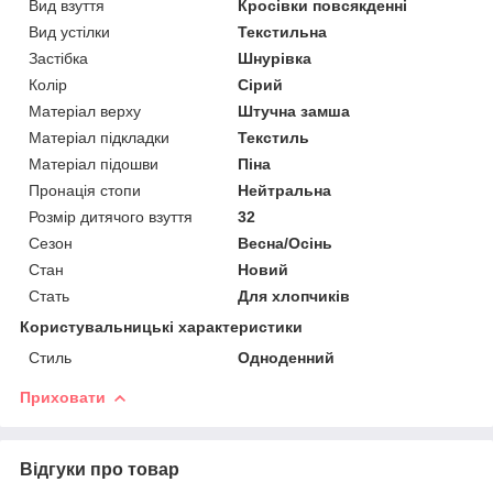
Вид взуття
Кросівки повсякденні
Вид устілки
Текстильна
Застібка
Шнурівка
Колір
Сірий
Матеріал верху
Штучна замша
Матеріал підкладки
Текстиль
Матеріал підошви
Піна
Пронація стопи
Нейтральна
Розмір дитячого взуття
32
Сезон
Весна/Осінь
Стан
Новий
Стать
Для хлопчиків
Користувальницькі характеристики
Стиль
Одноденний
Приховати
Відгуки про товар