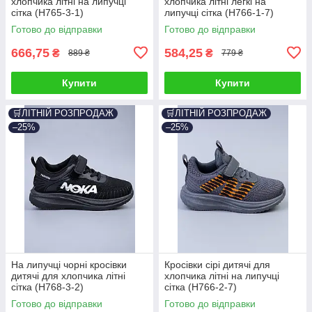
хлопчика літні на липучці
хлопчика літні легкі на
сітка (H765-3-1)
липучці сітка (H766-1-7)
Готово до відправки
Готово до відправки
666,75
584,25
₴
₴
889 ₴
779 ₴
Купити
Купити
🛒ЛІТНІЙ РОЗПРОДАЖ
🛒ЛІТНІЙ РОЗПРОДАЖ
–25%
–25%
На липучці чорні кросівки
Кросівки сірі дитячі для
дитячі для хлопчика літні
хлопчика літні на липучці
сітка (H768-3-2)
сітка (H766-2-7)
Готово до відправки
Готово до відправки