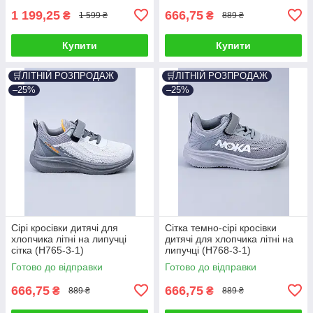
1 199,25
666,75
₴
₴
1 599 ₴
889 ₴
Купити
Купити
🛒ЛІТНІЙ РОЗПРОДАЖ
🛒ЛІТНІЙ РОЗПРОДАЖ
–25%
–25%
Сірі кросівки дитячі для
Сітка темно-сірі кросівки
хлопчика літні на липучці
дитячі для хлопчика літні на
сітка (H765-3-1)
липучці (H768-3-1)
Готово до відправки
Готово до відправки
666,75
666,75
₴
₴
889 ₴
889 ₴