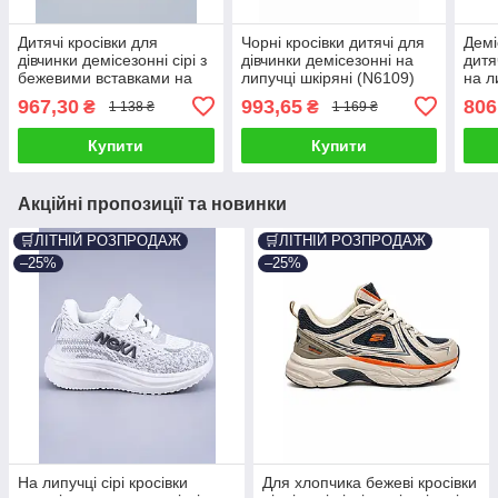
Дитячі кросівки для
Чорні кросівки дитячі для
Демі
дівчинки демісезонні сірі з
дівчинки демісезонні на
дитя
бежевими вставками на
липучці шкіряні (N6109)
на л
масивній підошві (BY5250-
(BY4
967,30
993,65
806
₴
₴
1 138 ₴
1 169 ₴
2В)
Купити
Купити
Акційні пропозиції та новинки
🛒ЛІТНІЙ РОЗПРОДАЖ
🛒ЛІТНІЙ РОЗПРОДАЖ
–25%
–25%
На липучці сірі кросівки
Для хлопчика бежеві кросівки