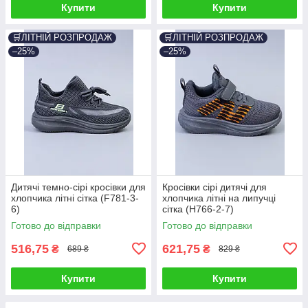
Купити
Купити
🛒ЛІТНІЙ РОЗПРОДАЖ
🛒ЛІТНІЙ РОЗПРОДАЖ
–25%
–25%
Дитячі темно-сірі кросівки для
Кросівки сірі дитячі для
хлопчика літні сітка (F781-3-
хлопчика літні на липучці
6)
сітка (H766-2-7)
Готово до відправки
Готово до відправки
516,75
621,75
₴
₴
689 ₴
829 ₴
Купити
Купити