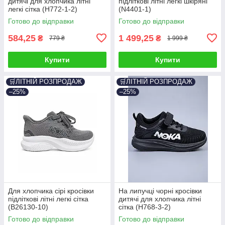
дитячі для хлопчика літні
підліткові літні легкі шкіряні
легкі сітка (H772-1-2)
(N4401-1)
Готово до відправки
Готово до відправки
584,25
1 499,25
₴
₴
779 ₴
1 999 ₴
Купити
Купити
🛒ЛІТНІЙ РОЗПРОДАЖ
🛒ЛІТНІЙ РОЗПРОДАЖ
–25%
–25%
Для хлопчика сірі кросівки
На липучці чорні кросівки
підліткові літні легкі сітка
дитячі для хлопчика літні
(B26130-10)
сітка (H768-3-2)
Готово до відправки
Готово до відправки