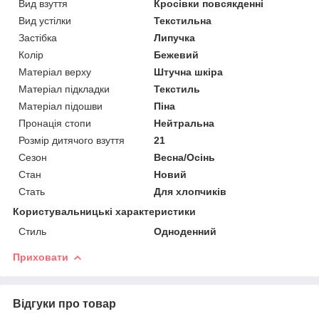
Вид взуття
Кросівки повсякденні
Вид устілки
Текстильна
Застібка
Липучка
Колір
Бежевий
Матеріал верху
Штучна шкіра
Матеріал підкладки
Текстиль
Матеріал підошви
Піна
Пронація стопи
Нейтральна
Розмір дитячого взуття
21
Сезон
Весна/Осінь
Стан
Новий
Стать
Для хлопчиків
Користувальницькі характеристики
Стиль
Одноденний
Приховати
Відгуки про товар