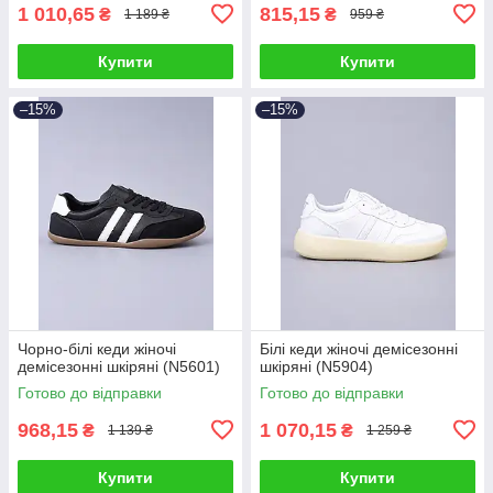
1 010,65
815,15
₴
₴
1 189 ₴
959 ₴
Купити
Купити
–15%
–15%
Чорно-білі кеди жіночі
Білі кеди жіночі демісезонні
демісезонні шкіряні (N5601)
шкіряні (N5904)
Готово до відправки
Готово до відправки
968,15
1 070,15
₴
₴
1 139 ₴
1 259 ₴
Купити
Купити