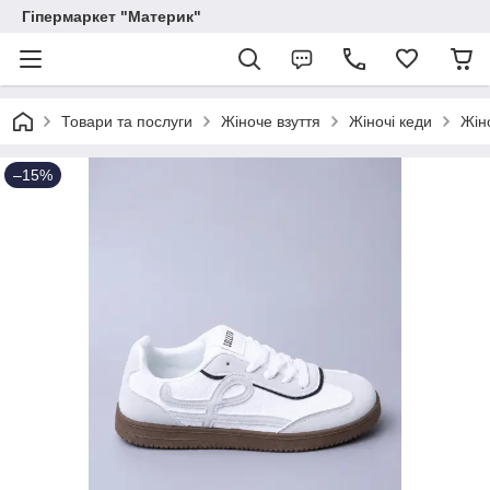
Гіпермаркет "Материк"
Товари та послуги
Жіноче взуття
Жіночі кеди
Жіно
–15%