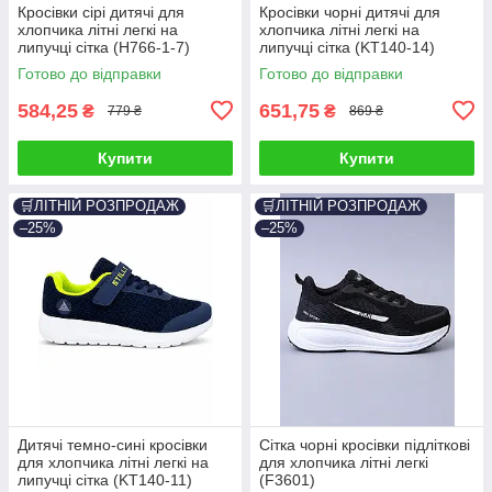
Кросівки сірі дитячі для
Кросівки чорні дитячі для
хлопчика літні легкі на
хлопчика літні легкі на
липучці сітка (H766-1-7)
липучці сітка (KT140-14)
Готово до відправки
Готово до відправки
584,25
651,75
₴
₴
779 ₴
869 ₴
Купити
Купити
🛒ЛІТНІЙ РОЗПРОДАЖ
🛒ЛІТНІЙ РОЗПРОДАЖ
–25%
–25%
Дитячі темно-сині кросівки
Сітка чорні кросівки підліткові
для хлопчика літні легкі на
для хлопчика літні легкі
липучці сітка (KT140-11)
(F3601)