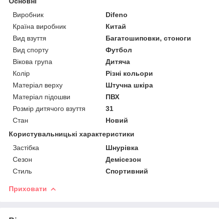
Основні
Виробник
Difeno
Країна виробник
Китай
Вид взуття
Багатошиповки, стоноги
Вид спорту
Футбол
Вікова група
Дитяча
Колір
Різні кольори
Матеріал верху
Штучна шкіра
Матеріал підошви
ПВХ
Розмір дитячого взуття
31
Стан
Новий
Користувальницькі характеристики
Застібка
Шнурівка
Сезон
Демісезон
Стиль
Спортивний
Приховати