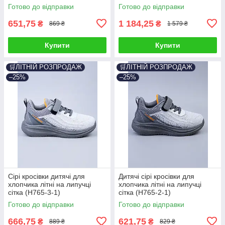
Готово до відправки
Готово до відправки
651,75
1 184,25
₴
₴
869 ₴
1 579 ₴
Купити
Купити
🛒ЛІТНІЙ РОЗПРОДАЖ
🛒ЛІТНІЙ РОЗПРОДАЖ
–25%
–25%
Сірі кросівки дитячі для
Дитячі сірі кросівки для
хлопчика літні на липучці
хлопчика літні на липучці
сітка (H765-3-1)
сітка (H765-2-1)
Готово до відправки
Готово до відправки
666,75
621,75
₴
₴
889 ₴
829 ₴