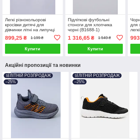
Легкі різнокольорові
Підліткові футбольні
Чорн
кросівки дитячі для
стоноги для хлопчика
для 
дівчинки літні на липучці
чорні (B1688-1)
легк
шкіра сітка (BY5249-3C)
899,25
1 316,65
993
₴
₴
1 199 ₴
1 549 ₴
Купити
Купити
Акційні пропозиції та новинки
🛒ЛІТНІЙ РОЗПРОДАЖ
🛒ЛІТНІЙ РОЗПРОДАЖ
–25%
–25%