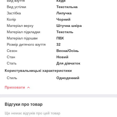
Вид взуття
Кеди
Вид устілки
Текстильна
Застібка
Липучка
Колір
Чорний
Матеріал верху
Штучна шкіра
Матеріал підкладки
Текстиль
Матеріал підошви
ПВХ
Розмір дитячого взуття
32
Сезон
Весна/Осінь
Стан
Новий
Стать
Для дівчаток
Користувальницькі характеристики
Стиль
Одноденний
Приховати
Відгуки про товар
Ще немає відгуків про цей товар