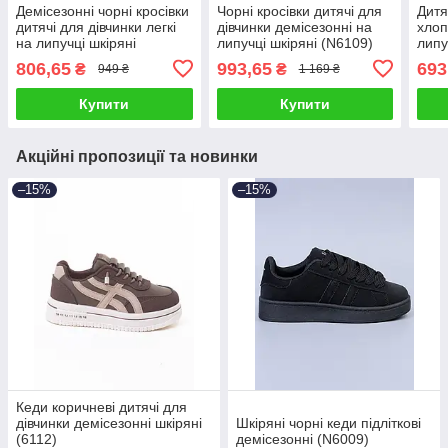
Демісезонні чорні кросівки
Чорні кросівки дитячі для
Дитя
дитячі для дівчинки легкі
дівчинки демісезонні на
хлоп
на липучці шкіряні
липучці шкіряні (N6109)
липу
(BY4968-1C)
806,65
993,65
693
₴
₴
949 ₴
1 169 ₴
Купити
Купити
Акційні пропозиції та новинки
–15%
–15%
Кеди коричневі дитячі для
дівчинки демісезонні шкіряні
Шкіряні чорні кеди підліткові
(6112)
демісезонні (N6009)