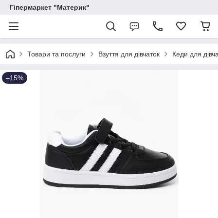
Гіпермаркет "Материк"
Товари та послуги
Взуття для дівчаток
Кеди для дівч
–15%