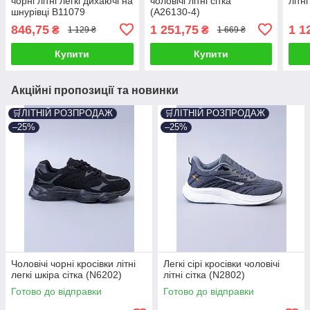
чорні літні легкі дихаючі на
чоловічі літні сітка
літні
шнурівці B11079
(A26130-4)
846,75
1 251,75
1 1
₴
₴
1 129 ₴
1 669 ₴
Купити
Купити
Акційні пропозиції та новинки
🛒ЛІТНІЙ РОЗПРОДАЖ
🛒ЛІТНІЙ РОЗПРОДАЖ
–25%
–25%
Чоловічі чорні кросівки літні
Легкі сірі кросівки чоловічі
легкі шкіра сітка (N6202)
літні сітка (N2802)
Готово до відправки
Готово до відправки