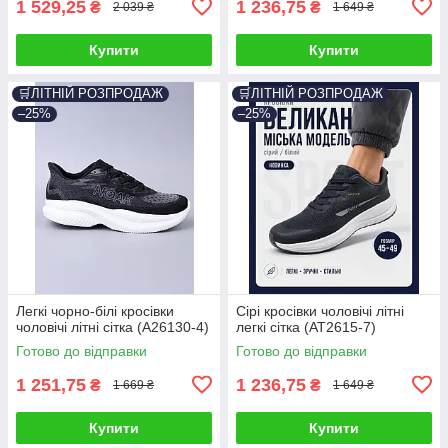
1 529,25
1 236,75
₴
₴
2 039 ₴
1 649 ₴
Купити
Купити
🛒ЛІТНІЙ РОЗПРОДАЖ
🛒ЛІТНІЙ РОЗПРОДАЖ
–25%
–25%
Легкі чорно-білі кросівки
Сірі кросівки чоловічі літні
чоловічі літні сітка (A26130-4)
легкі сітка (AT2615-7)
Готово до відправки
Готово до відправки
1 251,75
1 236,75
₴
₴
1 669 ₴
1 649 ₴
Купити
Купити