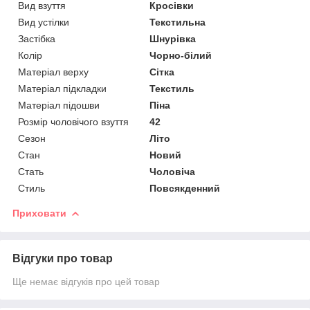
Вид взуття
Кросівки
Вид устілки
Текстильна
Застібка
Шнурівка
Колір
Чорно-білий
Матеріал верху
Сітка
Матеріал підкладки
Текстиль
Матеріал підошви
Піна
Розмір чоловічого взуття
42
Сезон
Літо
Стан
Новий
Стать
Чоловіча
Стиль
Повсякденний
Приховати
Відгуки про товар
Ще немає відгуків про цей товар