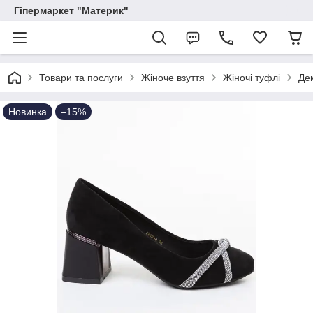
Гіпермаркет "Материк"
Товари та послуги
Жіноче взуття
Жіночі туфлі
Дем
Новинка
–15%