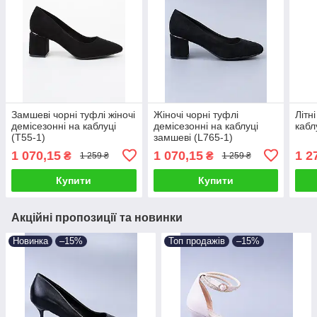
Замшеві чорні туфлі жіночі
Жіночі чорні туфлі
Літн
демісезонні на каблуці
демісезонні на каблуці
кабл
(T55-1)
замшеві (L765-1)
1 070,15
1 070,15
1 2
₴
₴
1 259 ₴
1 259 ₴
Купити
Купити
Акційні пропозиції та новинки
Новинка
–15%
Топ продажів
–15%