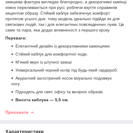
замшева фактура виглядає благородно, а декоративні камінці
ніжно переливаються при русі, роблячи взуття справжнім
акцентом образу. Стійкий каблук забезпечує комфорт
протягом усього дня, тому модель ідеально підійде як для
святкових подій, так і для елегантних повсякденних луків. Це
саме та пара, яка додає впевненості з першого кроку.
Переваги:
Елегантний дизайн із декоративними камінцями.
Стійкий каблук для комфортної ходи.
М’який верх із штучної замші.
Універсальний чорний колір під будь-який гардероб.
Акуратний загострений носок візуально подовжує
ногу.
Підходять для свят, офісу та вечірніх образів.
Висота каблука — 5,5 см.
Приховати
Характеристики