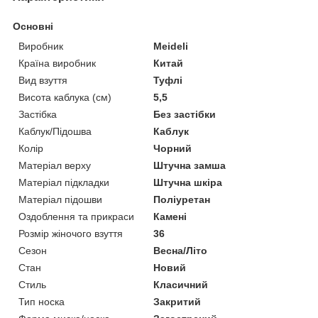
Основні
Виробник
Meideli
Країна виробник
Китай
Вид взуття
Туфлі
Висота каблука (см)
5,5
Застібка
Без застібки
Каблук/Підошва
Каблук
Колір
Чорний
Матеріал верху
Штучна замша
Матеріал підкладки
Штучна шкіра
Матеріал підошви
Поліуретан
Оздоблення та прикраси
Камені
Розмір жіночого взуття
36
Сезон
Весна/Літо
Стан
Новий
Стиль
Класичний
Тип носка
Закритий