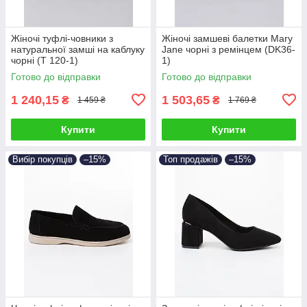
Жіночі туфлі-човники з
Жіночі замшеві балетки Mary
натуральної замші на каблуку
Jane чорні з ремінцем (DK36-
чорні (T 120-1)
1)
Готово до відправки
Готово до відправки
1 240,15
1 503,65
₴
₴
1 459 ₴
1 769 ₴
Купити
Купити
Вибір покупців
–15%
Топ продажів
–15%