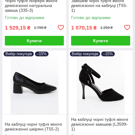
Чорні туфлі лофери жіночі
Замшеві чорні туфлі жіночі
демісезонні натуральна
демісезонні на каблуці (T55-
замша (335-3)
1)
Готово до відправки
Готово до відправки
1 529,15
1 070,15
₴
₴
1 799 ₴
1 259 ₴
Купити
Купити
Вибір покупців
–15%
Вибір покупців
–15%
На каблуці чорні туфлі жіночі
На каблуці чорні туфлі жіночі
демісезонні замшеві (L3599-
демісезонні шкіряні (T55-2)
1)