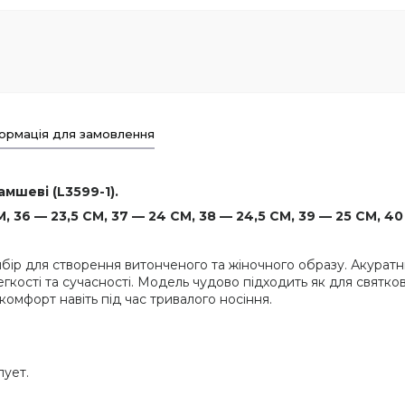
ормація для замовлення
амшеві (L3599-1).
 36 — 23,5 СМ, 37 — 24 СМ, 38 — 24,5 СМ, 39 — 25 СМ, 40
вибір для створення витонченого та жіночного образу. Акурат
гкості та сучасності. Модель чудово підходить як для святкови
 комфорт навіть під час тривалого носіння.
лует.