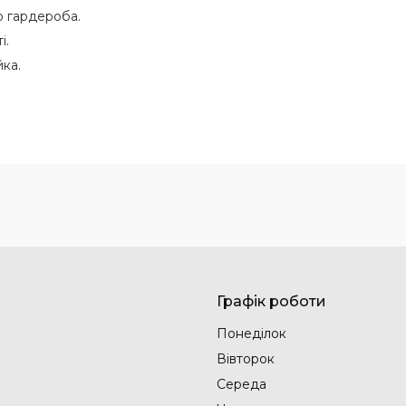
о гардероба.
і.
йка.
Графік роботи
Понеділок
Вівторок
Середа