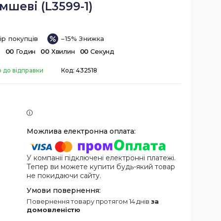
мшеві (L3599-1)
ір покупців
–15%
в
0
0
Годин
0
0
Хвилин
0
0
Секунд
о до відправки
Код:
432518
У компанії підключені електронні платежі.
Тепер ви можете купити будь-який товар
не покидаючи сайту.
повернення товару протягом 14 днів
за
домовленістю