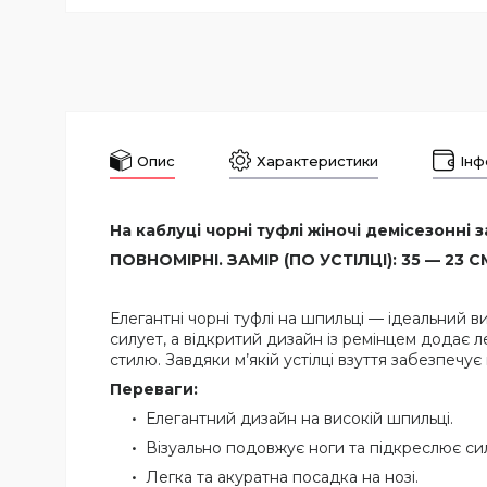
Опис
Характеристики
Інф
На каблуці чорні туфлі жіночі демісезонні з
ПОВНОМІРНІ. ЗАМІР (ПО УСТІЛЦІ): 35 — 23 СМ,
Елегантні чорні туфлі на шпильці — ідеальний 
силует, а відкритий дизайн із ремінцем додає ле
стилю. Завдяки м’якій устілці взуття забезпечує
Переваги:
Елегантний дизайн на високій шпильці.
Візуально подовжує ноги та підкреслює си
Легка та акуратна посадка на нозі.