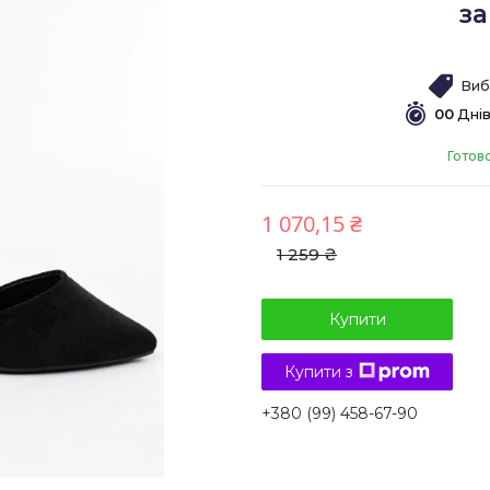
за
Виб
0
0
Дні
Готов
1 070,15 ₴
1 259 ₴
Купити
Купити з
+380 (99) 458-67-90