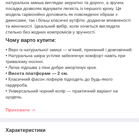
натуральна замша виглядає акуратно та дорого, а зручна
посадка дозволяє відчувати легкість із першого кроку. Ця
модель гармонійно доповнить як повсякденні образи з
джинсами, так і більш класичні аутфіти, додаючи впевненості
та жіночності. Ідеальний вибір, коли хочеться виглядати
стильно без жодних компромісів у зручності.
Чому варто купити:
• Верх із натуральної замші — м’який, приємний і довговічний.
• Натуральна шкіра устілки забезпечує комфорт навіть при
тривалому носінні.
• Легка підошва з піни добре амортизує крок.
• Висота платформи — 2 см.
• Класичний фасон лоферів підходить до будь-якого
гардероба.
• Універсальний чорний колір — практичний варіант на
щодень.
Приховати
Характеристики