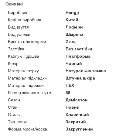
Основні
Виробник
Hengji
Країна виробник
Китай
Вид взуття
Лофери
Вид устілки
Шкіряна
Висота платформи
2 см
Застібка
Без застібки
Каблук/Підошва
Платформа
Колір
Чорний
Матеріал верху
Натуральна замша
Матеріал підкладки
Штучна шкіра
Матеріал підошви
ПВХ
Розмір жіночого взуття
36
Сезон
Демісезон
Стан
Новий
Стиль
Класичний
Тип носка
Закритий
Форма миска/носка
Закруглений