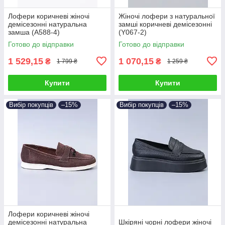
Лофери коричневі жіночі
Жіночі лофери з натуральної
демісезонні натуральна
замші коричневі демісезонні
замша (A588-4)
(Y067-2)
Готово до відправки
Готово до відправки
1 529,15
1 070,15
₴
₴
1 799 ₴
1 259 ₴
Купити
Купити
Вибір покупців
–15%
Вибір покупців
–15%
Лофери коричневі жіночі
демісезонні натуральна
Шкіряні чорні лофери жіночі