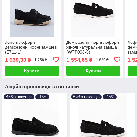
Жіночі лофери
Демісезонні чорні лофери
Лофе
демісезонні чорні замшеві
жіночі натуральна замша
демі
(E711-1)
(WTP008-6)
замш
1 069,30
1 554,65
1 5
₴
₴
1 258 ₴
1 829 ₴
Купити
Купити
Акційні пропозиції та новинки
Вибір покупців
–15%
Вибір покупців
–15%