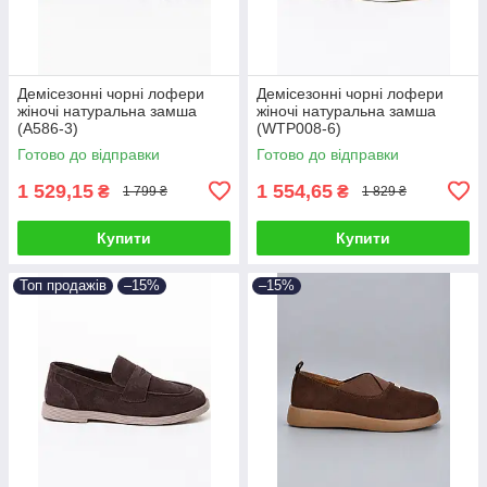
Демісезонні чорні лофери
Демісезонні чорні лофери
жіночі натуральна замша
жіночі натуральна замша
(A586-3)
(WTP008-6)
Готово до відправки
Готово до відправки
1 529,15
1 554,65
₴
₴
1 799 ₴
1 829 ₴
Купити
Купити
Топ продажів
–15%
–15%