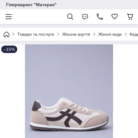
Гіпермаркет "Материк"
Товари та послуги
Жіноче взуття
Жіночі кеди
Кед
–15%