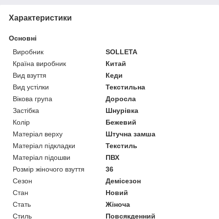
Характеристики
Основні
Виробник
SOLLETA
Країна виробник
Китай
Вид взуття
Кеди
Вид устілки
Текстильна
Вікова група
Доросла
Застібка
Шнурівка
Колір
Бежевий
Матеріал верху
Штучна замша
Матеріал підкладки
Текстиль
Матеріал підошви
ПВХ
Розмір жіночого взуття
36
Сезон
Демісезон
Стан
Новий
Стать
Жіноча
Стиль
Повсякденний