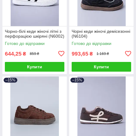
Чорно-білі кеди жіночі літні з
Чорні кеди жіночі демісезонні
перфорацією шкіряні (N6002)
(N6104)
Готово до відправки
Готово до відправки
644,25
993,65
₴
₴
859 ₴
1 169 ₴
Купити
Купити
–15%
–15%