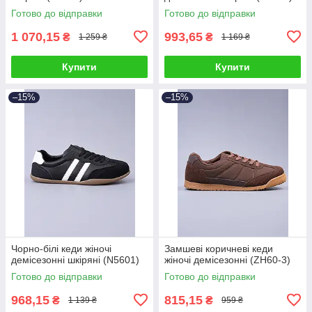
Готово до відправки
Готово до відправки
1 070,15
993,65
₴
₴
1 259 ₴
1 169 ₴
Купити
Купити
–15%
–15%
Чорно-білі кеди жіночі
Замшеві коричневі кеди
демісезонні шкіряні (N5601)
жіночі демісезонні (ZH60-3)
Готово до відправки
Готово до відправки
968,15
815,15
₴
₴
1 139 ₴
959 ₴