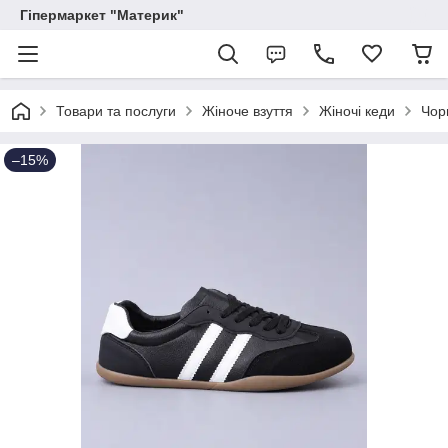
Гіпермаркет "Материк"
Товари та послуги
Жіноче взуття
Жіночі кеди
Чорн
–15%