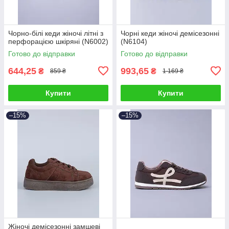
Чорно-білі кеди жіночі літні з
Чорні кеди жіночі демісезонні
перфорацією шкіряні (N6002)
(N6104)
Готово до відправки
Готово до відправки
644,25
993,65
₴
₴
859 ₴
1 169 ₴
Купити
Купити
–15%
–15%
Жіночі демісезонні замшеві