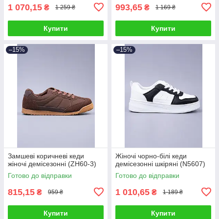
1 070,15
993,65
₴
₴
1 259 ₴
1 169 ₴
Купити
Купити
–15%
–15%
Замшеві коричневі кеди
Жіночі чорно-білі кеди
жіночі демісезонні (ZH60-3)
демісезонні шкіряні (N5607)
Готово до відправки
Готово до відправки
815,15
1 010,65
₴
₴
959 ₴
1 189 ₴
Купити
Купити