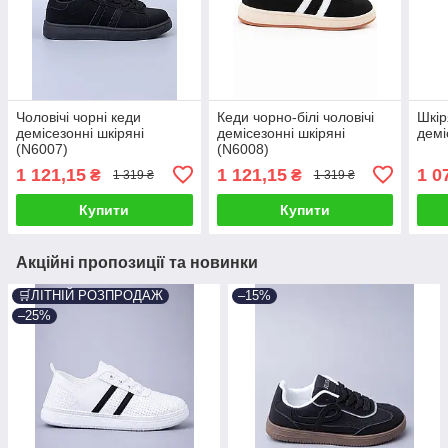
Чоловічі чорні кеди
Кеди чорно-білі чоловічі
Шкір
демісезонні шкіряні
демісезонні шкіряні
демі
(N6007)
(N6008)
1 121,15
1 121,15
1 0
₴
₴
1 319 ₴
1 319 ₴
Купити
Купити
Акційні пропозиції та новинки
🛒ЛІТНІЙ РОЗПРОДАЖ
–15%
–25%