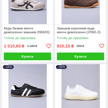
Кеди бежеві жіночі
Замшеві коричневі кеди
демісезонні замшеві (N5603)
жіночі демісезонні (ZH60-3)
Готово до відправки
Готово до відправки
1 010,65
815,15
₴
₴
1 189 ₴
959 ₴
Купити
Купити
–15%
–15%