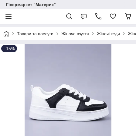
Гіпермаркет "Материк"
Товари та послуги
Жіноче взуття
Жіночі кеди
Жіно
–15%