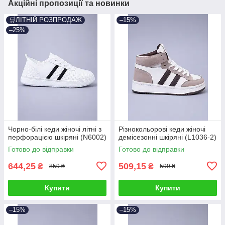
Акційні пропозиції та новинки
🛒ЛІТНІЙ РОЗПРОДАЖ
–15%
–25%
Чорно-білі кеди жіночі літні з
Різнокольорові кеди жіночі
перфорацією шкіряні (N6002)
демісезонні шкіряні (L1036-2)
Готово до відправки
Готово до відправки
644,25
509,15
₴
₴
859 ₴
599 ₴
Купити
Купити
–15%
–15%