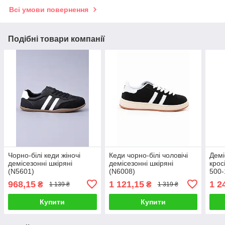
Всі умови повернення
Подібні товари компанії
Чорно-білі кеди жіночі
Кеди чорно-білі чоловічі
Демі
демісезонні шкіряні
демісезонні шкіряні
крос
(N5601)
(N6008)
500-
968,15
1 121,15
1 2
₴
₴
1 139 ₴
1 319 ₴
Купити
Купити