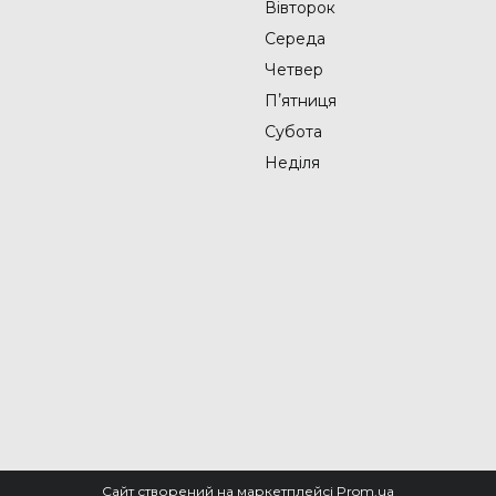
Вівторок
Середа
Четвер
Пʼятниця
Субота
Неділя
Сайт створений на маркетплейсі
Prom.ua