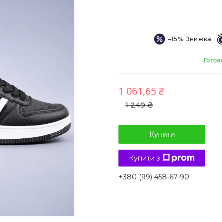
–15%
Готов
1 061,65 ₴
1 249 ₴
Купити
Купити з
+380 (99) 458-67-90