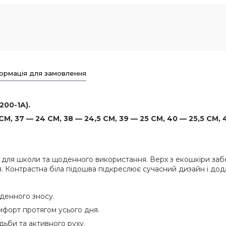
ормація для замовлення
200-1A).
М, 37 — 24 СМ, 38 — 24,5 СМ, 39 — 25 СМ, 40 — 25,5 СМ, 
я для школи та щоденного використання. Верх з екошкіри забе
ня. Контрастна біла підошва підкреслює сучасний дизайн і до
денного зносу.
мфорт протягом усього дня.
дьби та активного руху.