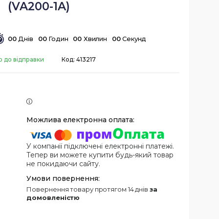
(VA200-1A)
0
0
Днів
0
0
Годин
0
0
Хвилин
0
0
Секунд
о до відправки
Код:
413217
У компанії підключені електронні платежі.
Тепер ви можете купити будь-який товар
не покидаючи сайту.
повернення товару протягом 14 днів
за
домовленістю