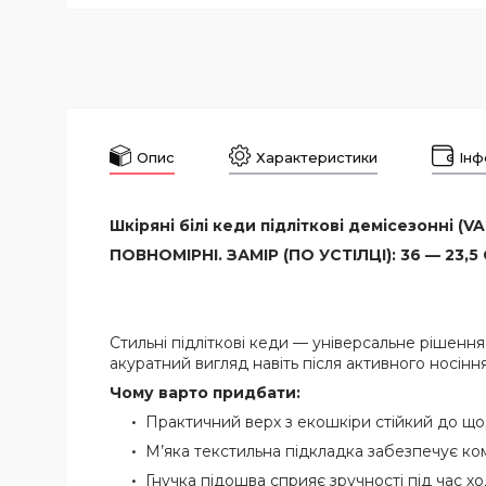
Опис
Характеристики
Інф
Шкіряні білі кеди підліткові демісезонні (VA
ПОВНОМІРНІ. ЗАМІР (ПО УСТІЛЦІ): 36 — 23,5 С
Стильні підліткові кеди — універсальне рішенн
акуратний вигляд навіть після активного носін
Чому варто придбати:
Практичний верх з екошкіри стійкий до що
М’яка текстильна підкладка забезпечує ко
Гнучка підошва сприяє зручності під час хо