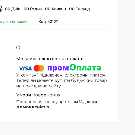
0
0
Днів
0
0
Годин
0
0
Хвилин
0
0
Секунд
о до відправки
Код:
431211
У компанії підключені електронні платежі.
Тепер ви можете купити будь-який товар
не покидаючи сайту.
повернення товару протягом 14 днів
за
домовленістю