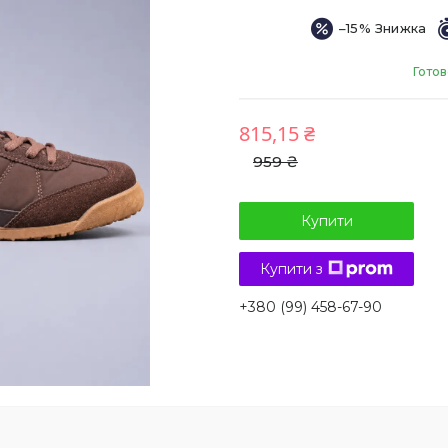
–15%
Готов
815,15 ₴
959 ₴
Купити
Купити з
+380 (99) 458-67-90