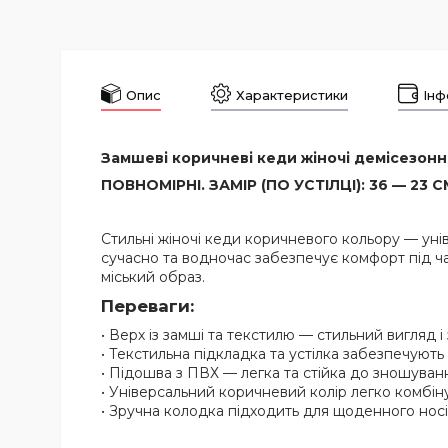
Опис
Характеристики
Інф
Замшеві коричневі кеди жіночі демісезонні
ПОВНОМІРНІ. ЗАМІР (ПО УСТІЛЦІ): 36 — 23 СМ,
Стильні жіночі кеди коричневого кольору — уні
сучасно та водночас забезпечує комфорт під ч
міський образ.
Переваги:
• Верх із замші та текстилю — стильний вигляд і 
• Текстильна підкладка та устілка забезпечуют
• Підошва з ПВХ — легка та стійка до зношуван
• Універсальний коричневий колір легко комбін
• Зручна колодка підходить для щоденного носі