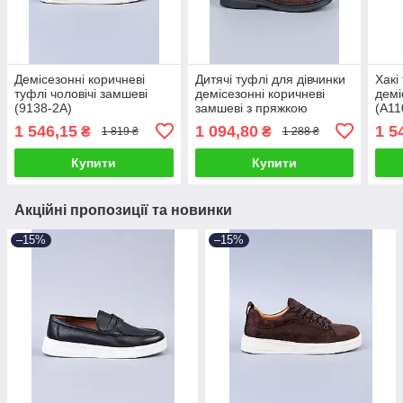
Демісезонні коричневі
Дитячі туфлі для дівчинки
Хакі
туфлі чоловічі замшеві
демісезонні коричневі
демі
(9138-2A)
замшеві з пряжкою
(A11
(BD5272-8B)
1 546,15
1 094,80
1 5
₴
₴
1 819 ₴
1 288 ₴
Купити
Купити
Акційні пропозиції та новинки
–15%
–15%