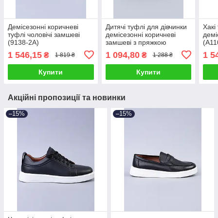
Демісезонні коричневі
Дитячі туфлі для дівчинки
Хакі
туфлі чоловічі замшеві
демісезонні коричневі
демі
(9138-2A)
замшеві з пряжкою
(A11
(BD5272-8B)
1 546,15
1 094,80
1 5
₴
₴
1 819 ₴
1 288 ₴
Купити
Купити
Акційні пропозиції та новинки
–15%
–15%