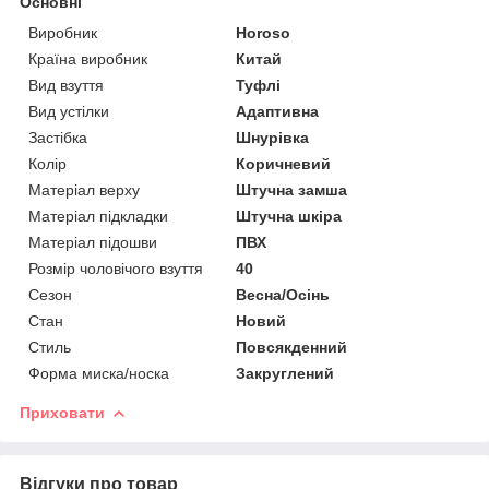
Основні
Виробник
Horoso
Країна виробник
Китай
Вид взуття
Туфлі
Вид устілки
Адаптивна
Застібка
Шнурівка
Колір
Коричневий
Матеріал верху
Штучна замша
Матеріал підкладки
Штучна шкіра
Матеріал підошви
ПВХ
Розмір чоловічого взуття
40
Сезон
Весна/Осінь
Стан
Новий
Стиль
Повсякденний
Форма миска/носка
Закруглений
Приховати
Відгуки про товар