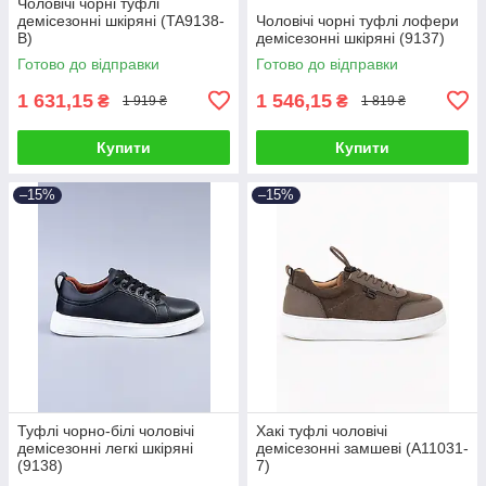
Чоловічі чорні туфлі
демісезонні шкіряні (TA9138-
Чоловічі чорні туфлі лофери
B)
демісезонні шкіряні (9137)
Готово до відправки
Готово до відправки
1 631,15
1 546,15
₴
₴
1 919 ₴
1 819 ₴
Купити
Купити
–15%
–15%
Туфлі чорно-білі чоловічі
Хакі туфлі чоловічі
демісезонні легкі шкіряні
демісезонні замшеві (A11031-
(9138)
7)