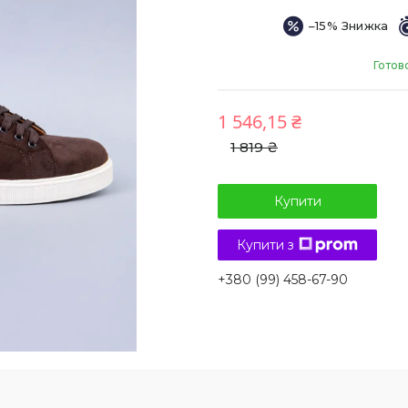
–15%
Готов
1 546,15 ₴
1 819 ₴
Купити
Купити з
+380 (99) 458-67-90