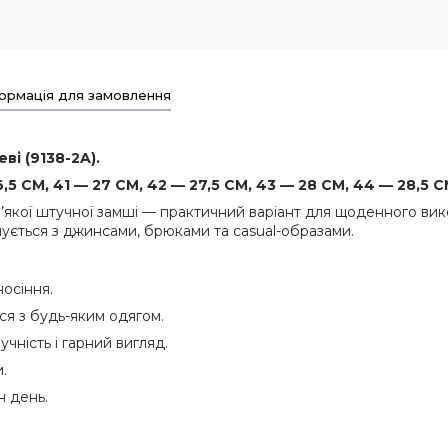
ормація для замовлення
ві (9138-2A).
5 СМ, 41 — 27 СМ, 42 — 27,5 СМ, 43 — 28 СМ, 44 — 28,5 С
з м’якої штучної замші — практичний варіант для щоденного в
нується з джинсами, брюками та casual-образами.
осіння.
ся з будь-яким одягом.
учність і гарний вигляд.
.
н день.