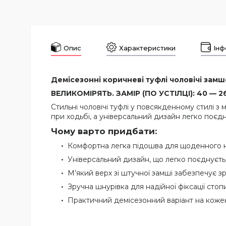
Опис
Характеристики
Інф
Демісезонні коричневі туфлі чоловічі замше
ВЕЛИКОМІРЯТЬ. ЗАМІР (ПО УСТІЛЦІ): 40 — 26,
Стильні чоловічі туфлі у повсякденному стилі 
при ходьбі, а універсальний дизайн легко поєд
Чому варто придбати:
Комфортна легка підошва для щоденного н
Універсальний дизайн, що легко поєднуєть
М’який верх зі штучної замші забезпечує зр
Зручна шнурівка для надійної фіксації стопи
Практичний демісезонний варіант на коже