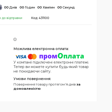
0
0
Днів
0
0
Годин
0
0
Хвилин
0
0
Секунд
о до відправки
Код:
431100
У компанії підключені електронні платежі.
Тепер ви можете купити будь-який товар
не покидаючи сайту.
повернення товару протягом 14 днів
за
домовленістю