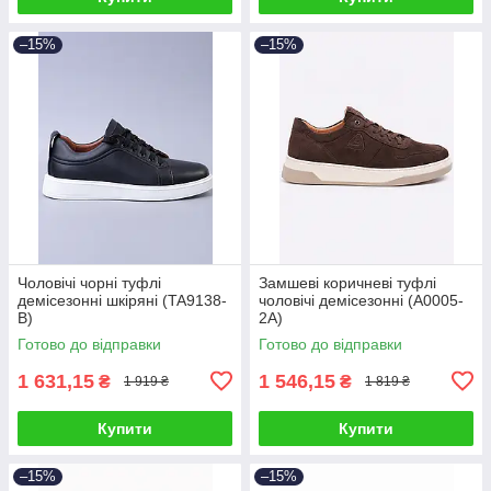
–15%
–15%
Чоловічі чорні туфлі
Замшеві коричневі туфлі
демісезонні шкіряні (TA9138-
чоловічі демісезонні (A0005-
B)
2A)
Готово до відправки
Готово до відправки
1 631,15
1 546,15
₴
₴
1 919 ₴
1 819 ₴
Купити
Купити
–15%
–15%