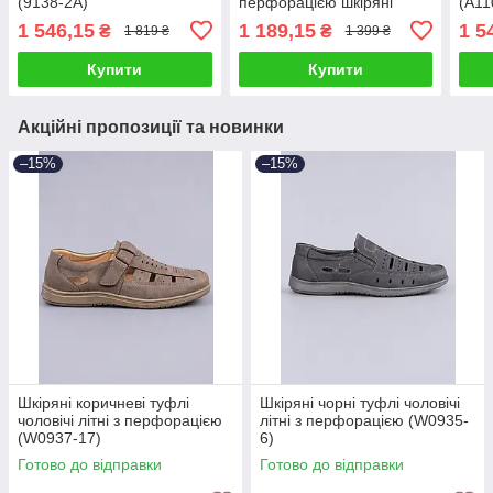
(9138-2A)
перфорацією шкіряні
(A11
(W0937-12)
1 546,15
1 189,15
1 5
₴
₴
1 819 ₴
1 399 ₴
Купити
Купити
Акційні пропозиції та новинки
–15%
–15%
Шкіряні коричневі туфлі
Шкіряні чорні туфлі чоловічі
чоловічі літні з перфорацією
літні з перфорацією (W0935-
(W0937-17)
6)
Готово до відправки
Готово до відправки