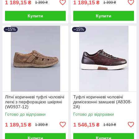
1 189,15
1 189,15
₴
₴
1 399 ₴
1 399 ₴
Купити
Купити
–15%
–15%
Літні коричневі туфлі чоловічі
Туфлі коричневі чоловічі
легкі з перфорацією шкіряні
демісезонні замшеві (A8308-
(W0937-12)
2A)
Готово до відправки
Готово до відправки
1 189,15
1 546,15
₴
₴
1 399 ₴
1 819 ₴
Купити
Купити