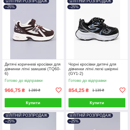
🛒ЛІТНІЙ РОЗПРОДАЖ
🛒ЛІТНІЙ РОЗПРОДАЖ
–25%
–25%
Дитячі коричневі кросівки для
Чорні кросівки дитячі для
дівчинки літні замшеві (TQ60-
дівчинки літні легкі шкіряні
6)
(GY1-2)
Готово до відправки
Готово до відправки
966,75
854,25
₴
₴
1 289 ₴
1 139 ₴
Купити
Купити
🛒ЛІТНІЙ РОЗПРОДАЖ
🛒ЛІТНІЙ РОЗПРОДАЖ
–25%
–25%