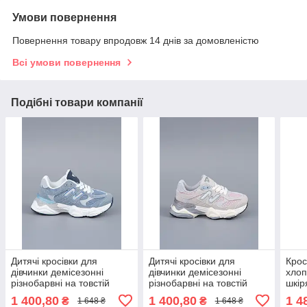
Умови повернення
Повернення товару впродовж 14 днів за домовленістю
Всі умови повернення
Подібні товари компанії
Дитячі кросівки для
Дитячі кросівки для
Кросі
дівчинки демісезонні
дівчинки демісезонні
хлоп
різнобарвні на товстій
різнобарвні на товстій
шкір
підошві (263651)
підошві (263651)
1 400,80
1 400,80
1 4
₴
₴
1 648 ₴
1 648 ₴