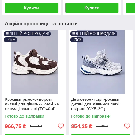
Купити
Купити
Акційні пропозиції та новинки
🛒ЛІТНІЙ РОЗПРОДАЖ
🛒ЛІТНІЙ РОЗПРОДАЖ
–25%
–25%
Кросівки різнокольорові
Демісезонні сірі кросівки
дитячі для дівчинки легкі на
дитячі для дівчинки легкі
липучці замшеві (TQ40-4)
шкіряні (GY5-2G)
Готово до відправки
Готово до відправки
966,75
854,25
₴
₴
1 289 ₴
1 139 ₴