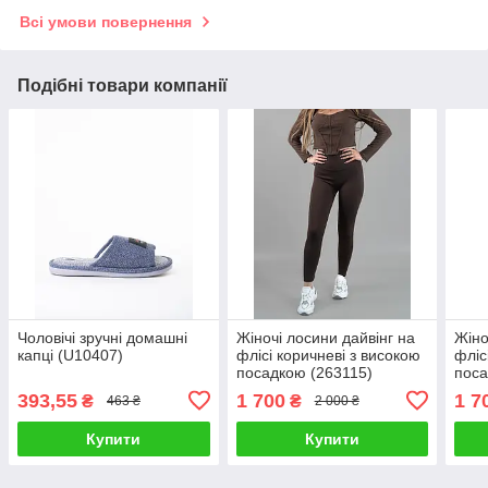
Всі умови повернення
Подібні товари компанії
Чоловічі зручні домашні
Жіночі лосини дайвінг на
Жіно
капці (U10407)
флісі коричневі з високою
фліс
посадкою (263115)
поса
393,55
1 700
1 7
₴
₴
463 ₴
2 000 ₴
Купити
Купити