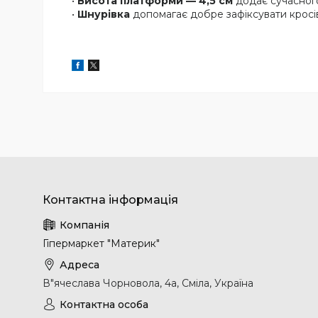
•
Висота платформи — 4,5 см
додає сучасного
•
Шнурівка
допомагає добре зафіксувати кросів
Гіпермаркет "Материк"
В"ячеслава Чорновола, 4а, Сміла, Україна