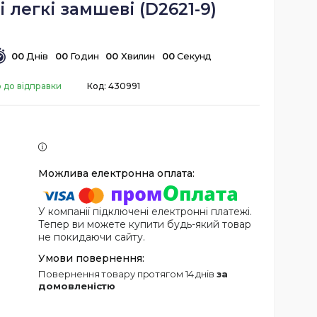
 легкі замшеві (D2621-9)
0
0
Днів
0
0
Годин
0
0
Хвилин
0
0
Секунд
о до відправки
Код:
430991
У компанії підключені електронні платежі.
Тепер ви можете купити будь-який товар
не покидаючи сайту.
повернення товару протягом 14 днів
за
домовленістю