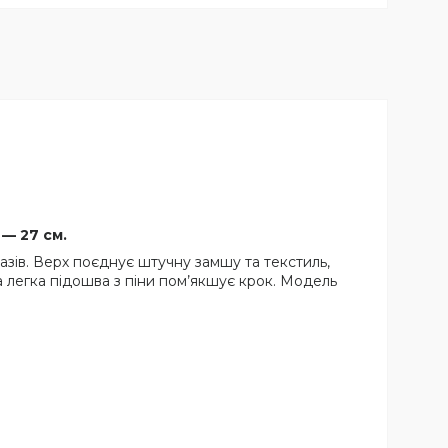
 — 27 см.
азів. Верх поєднує штучну замшу та текстиль,
а легка підошва з піни пом’якшує крок. Модель