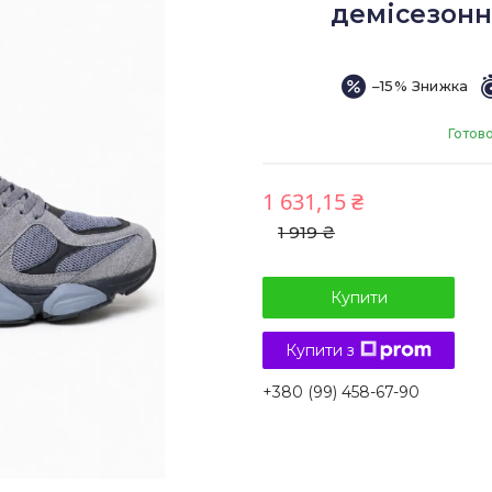
демісезонні
–15%
Готов
1 631,15 ₴
1 919 ₴
Купити
Купити з
+380 (99) 458-67-90