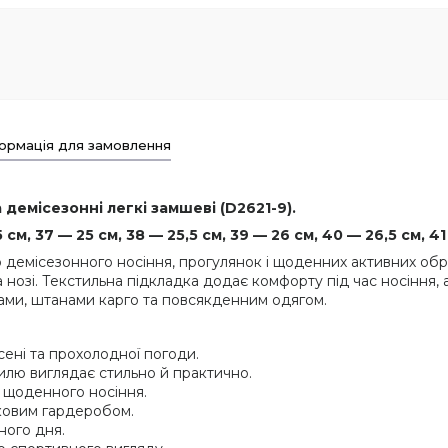
ормація для замовлення
 демісезонні легкі замшеві (D2621-9).
см, 37 — 25 см, 38 — 25,5 см, 39 — 26 см, 40 — 26,5 см, 41
го демісезонного носіння, прогулянок і щоденних активних обр
 нозі. Текстильна підкладка додає комфорту під час носіння, 
ами, штанами карго та повсякденним одягом.
сені та прохолодної погоди.
тилю виглядає стильно й практично.
 щоденного носіння.
тковим гардеробом.
ного дня.