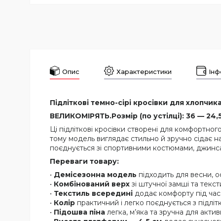
Опис
Характеристики
Інф
Підліткові темно-сірі кросівки для хлопчика
ВЕЛИКОМІРЯТЬ.Розмір (по устілці): 36 — 24,5 
Ці підліткові кросівки створені для комфортно
тому модель виглядає стильно й зручно сідає на
поєднується зі спортивними костюмами, джинс
Переваги товару:
•
Демісезонна модель
підходить для весни, о
•
Комбінований верх
зі штучної замші та текс
•
Текстиль всередині
додає комфорту під час
•
Колір
практичний і легко поєднується з підлі
•
Підошва піна
легка, м’яка та зручна для актив