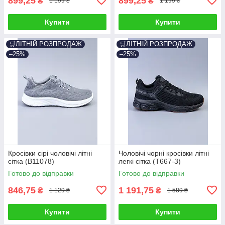
899,25
899,25
₴
₴
1 199 ₴
1 199 ₴
Купити
Купити
🛒ЛІТНІЙ РОЗПРОДАЖ
🛒ЛІТНІЙ РОЗПРОДАЖ
–25%
–25%
Кросівки сірі чоловічі літні
Чоловічі чорні кросівки літні
сітка (B11078)
легкі сітка (T667-3)
Готово до відправки
Готово до відправки
846,75
1 191,75
₴
₴
1 129 ₴
1 589 ₴
Купити
Купити