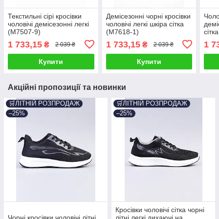
Текстильні сірі кросівки
Демісезонні чорні кросівки
Чоло
чоловічі демісезонні легкі
чоловічі легкі шкіра сітка
демі
(M7507-9)
(M7618-1)
сітк
1 733,15
1 733,15
1 7
₴
₴
2 039 ₴
2 039 ₴
Купити
Купити
Акційні пропозиції та новинки
🛒ЛІТНІЙ РОЗПРОДАЖ
🛒ЛІТНІЙ РОЗПРОДАЖ
–25%
–25%
Кросівки чоловічі сітка чорні
Чорні кросівки чоловічі літні
літні легкі дихаючі на