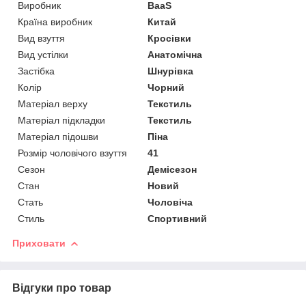
Виробник
BaaS
Країна виробник
Китай
Вид взуття
Кросівки
Вид устілки
Анатомічна
Застібка
Шнурівка
Колір
Чорний
Матеріал верху
Текстиль
Матеріал підкладки
Текстиль
Матеріал підошви
Піна
Розмір чоловічого взуття
41
Сезон
Демісезон
Стан
Новий
Стать
Чоловіча
Стиль
Спортивний
Приховати
Відгуки про товар