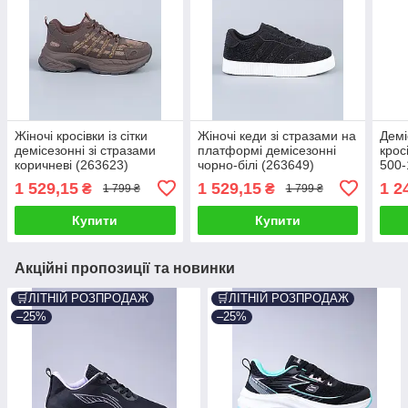
Жіночі кросівки із сітки
Жіночі кеди зі стразами на
Демі
демісезонні зі стразами
платформі демісезонні
крос
коричневі (263623)
чорно-білі (263649)
500-
1 529,15
1 529,15
1 2
₴
₴
1 799 ₴
1 799 ₴
Купити
Купити
Акційні пропозиції та новинки
🛒ЛІТНІЙ РОЗПРОДАЖ
🛒ЛІТНІЙ РОЗПРОДАЖ
–25%
–25%