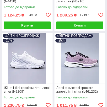
(N4410)
літні сітка (N6210)
Готово до відправки
Готово до відправки
1 124,25
1 289,25
₴
₴
1 499 ₴
1 719 ₴
Купити
Купити
🛒ЛІТНІЙ РОЗПРОДАЖ
🛒ЛІТНІЙ РОЗПРОДАЖ
–25%
–25%
Жіночі білі кросівки літні легкі
Легкі фіолетові кросівки
сітка (N6209)
жіночі літні сітка (L461232)
Готово до відправки
Готово до відправки
1 236,75
1 011,75
₴
₴
1 649 ₴
1 349 ₴