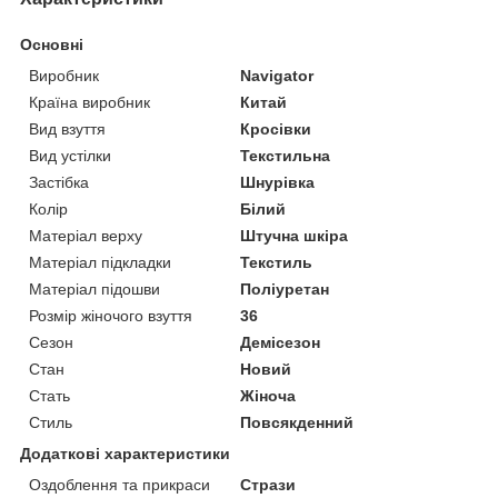
Основні
Виробник
Navigator
Країна виробник
Китай
Вид взуття
Кросівки
Вид устілки
Текстильна
Застібка
Шнурівка
Колір
Білий
Матеріал верху
Штучна шкіра
Матеріал підкладки
Текстиль
Матеріал підошви
Поліуретан
Розмір жіночого взуття
36
Сезон
Демісезон
Стан
Новий
Стать
Жіноча
Стиль
Повсякденний
Додаткові характеристики
Оздоблення та прикраси
Стрази