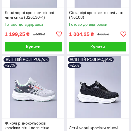
Легкі чорні кросівки жіночі
Сітка сірі кросівки жіночі літні
літні сітка (B26130-4)
(N6108)
Готово до відправки
Готово до відправки
1 199,25
1 004,25
₴
₴
1 599 ₴
1 339 ₴
Купити
Купити
🛒ЛІТНІЙ РОЗПРОДАЖ
🛒ЛІТНІЙ РОЗПРОДАЖ
–25%
–25%
Жіночі різнокольорові
кросівки літні легкі сітка
Легкі чорні кросівки жіночі