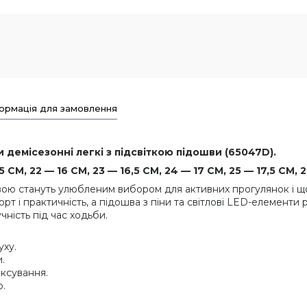
ормація для замовлення
и демісезонні легкі з підсвіткою підошви (65047D).
СМ, 22 — 16 СМ, 23 — 16,5 СМ, 24 — 17 СМ, 25 — 17,5 СМ, 
швою стануть улюбленим вибором для активних прогулянок і щ
т і практичність, а підошва з піни та світлові LED-елементи
ність під час ходьби.
уху.
.
іксування.
ю.