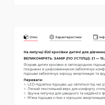
Опис
Характеристики
Інф
На липучці білі кросівки дитячі для дівчинк
ВЕЛИКОМІРЯТЬ. ЗАМІР (ПО УСТІЛЦІ): 21 — 15,5 
Яскраві дитячі кросівки зі світлодіодною підо
поєднанні зі шкірозамінником забезпечує комфор
підошви забезпечує хорошу амортизацію та зруч
Переваги:
✨ LED-підсвітка підошви, що світиться під час р
✨ Легкий текстильний верх для комфорту стопи
✨ Зручна липучка для швидкого та надійного ф
✨ М’яка підошва з піни з хорошою амортизаціє