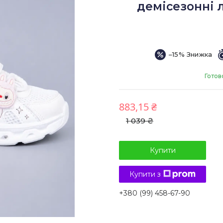
демісезонні л
–15%
Готов
883,15 ₴
1 039 ₴
Купити
Купити з
+380 (99) 458-67-90