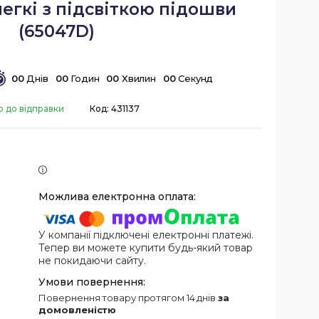
егкі з підсвіткою підошви
(65047D)
0
0
Днів
0
0
Годин
0
0
Хвилин
0
0
Секунд
о до відправки
Код:
431137
У компанії підключені електронні платежі.
Тепер ви можете купити будь-який товар
не покидаючи сайту.
повернення товару протягом 14 днів
за
домовленістю