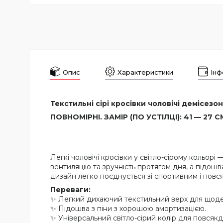
Опис
Характеристики
Інф
Текстильні сірі кросівки чоловічі демісезонн
ПОВНОМІРНІ. ЗАМІР (ПО УСТІЛЦІ): 41 — 27 СМ
Легкі чоловічі кросівки у світло-сірому кольо
вентиляцію та зручність протягом дня, а підош
дизайн легко поєднується зі спортивним і пов
Переваги:
✨ Легкий дихаючий текстильний верх для щод
✨ Підошва з піни з хорошою амортизацією.
✨ Універсальний світло-сірий колір для повсяк