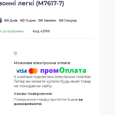
онні легкі (M7617-7)
0
0
Днів
0
0
Годин
0
0
Хвилин
0
0
Секунд
о до відправки
Код:
431119
У компанії підключені електронні платежі.
Тепер ви можете купити будь-який товар
не покидаючи сайту.
повернення товару протягом 14 днів
за
домовленістю