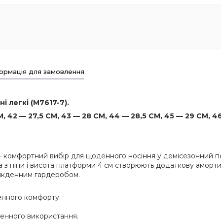
ормація для замовлення
і легкі (M7617-7).
, 42 — 27,5 СМ, 43 — 28 СМ, 44 — 28,5 СМ, 45 — 29 СМ, 46
рі — комфортний вибір для щоденного носіння у демісезонний 
ва з піни і висота платформи 4 см створюють додаткову аморт
сякденним гардеробом.
енного комфорту.
денного використання.