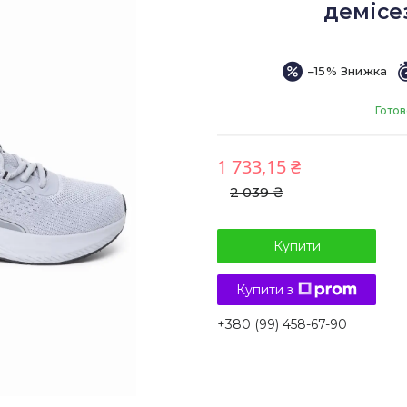
демісез
–15%
Готов
1 733,15 ₴
2 039 ₴
Купити
Купити з
+380 (99) 458-67-90