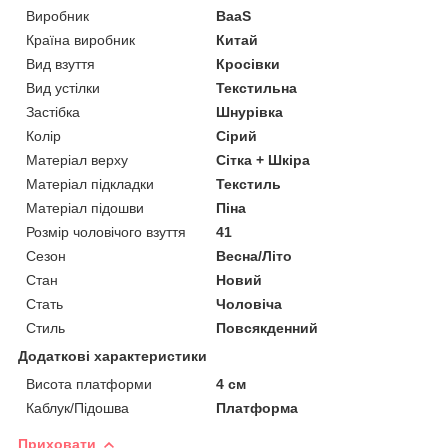
Виробник
BaaS
Країна виробник
Китай
Вид взуття
Кросівки
Вид устілки
Текстильна
Застібка
Шнурівка
Колір
Сірий
Матеріал верху
Сітка + Шкіра
Матеріал підкладки
Текстиль
Матеріал підошви
Піна
Розмір чоловічого взуття
41
Сезон
Весна/Літо
Стан
Новий
Стать
Чоловіча
Стиль
Повсякденний
Додаткові характеристики
Висота платформи
4 см
Каблук/Підошва
Платформа
Приховати