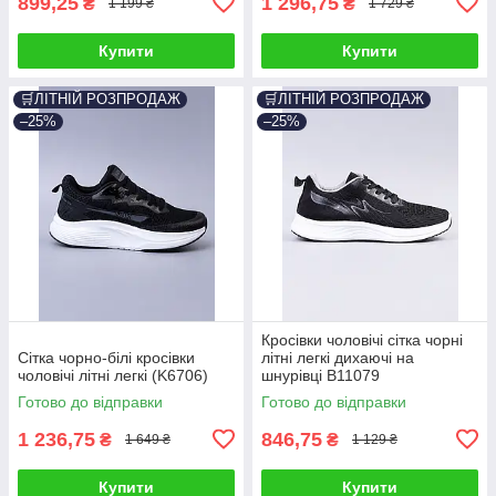
899,25
1 296,75
₴
₴
1 199 ₴
1 729 ₴
Купити
Купити
🛒ЛІТНІЙ РОЗПРОДАЖ
🛒ЛІТНІЙ РОЗПРОДАЖ
–25%
–25%
Кросівки чоловічі сітка чорні
Сітка чорно-білі кросівки
літні легкі дихаючі на
чоловічі літні легкі (K6706)
шнурівці B11079
Готово до відправки
Готово до відправки
1 236,75
846,75
₴
₴
1 649 ₴
1 129 ₴
Купити
Купити