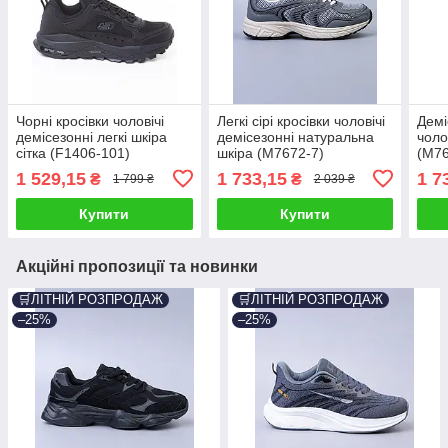
Чорні кросівки чоловічі
Легкі сірі кросівки чоловічі
Демі
демісезонні легкі шкіра
демісезонні натуральна
чолов
сітка (F1406-101)
шкіра (M7672-7)
(M76
1 529,15
1 733,15
1 7
₴
₴
1 799 ₴
2 039 ₴
Купити
Купити
Акційні пропозиції та новинки
🛒ЛІТНІЙ РОЗПРОДАЖ
🛒ЛІТНІЙ РОЗПРОДАЖ
–25%
–25%