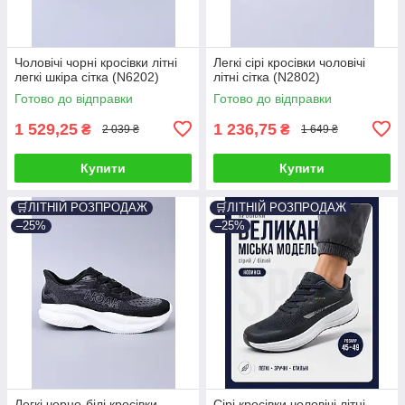
Чоловічі чорні кросівки літні
Легкі сірі кросівки чоловічі
легкі шкіра сітка (N6202)
літні сітка (N2802)
Готово до відправки
Готово до відправки
1 529,25
1 236,75
₴
₴
2 039 ₴
1 649 ₴
Купити
Купити
🛒ЛІТНІЙ РОЗПРОДАЖ
🛒ЛІТНІЙ РОЗПРОДАЖ
–25%
–25%
Легкі чорно-білі кросівки
Сірі кросівки чоловічі літні