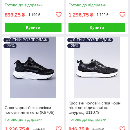
Готово до відправки
Готово до відправки
899,25
1 296,75
₴
₴
1 199 ₴
1 729 ₴
Купити
Купити
🛒ЛІТНІЙ РОЗПРОДАЖ
🛒ЛІТНІЙ РОЗПРОДАЖ
–25%
–25%
Кросівки чоловічі сітка чорні
Сітка чорно-білі кросівки
літні легкі дихаючі на
чоловічі літні легкі (K6706)
шнурівці B11079
Готово до відправки
Готово до відправки
1 236,75
846,75
₴
₴
1 649 ₴
1 129 ₴