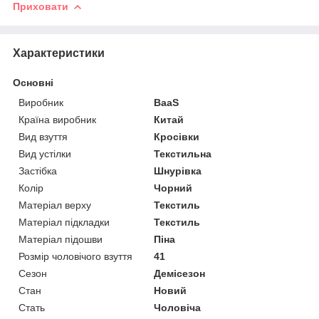
Приховати
Характеристики
Основні
Виробник
BaaS
Країна виробник
Китай
Вид взуття
Кросівки
Вид устілки
Текстильна
Застібка
Шнурівка
Колір
Чорний
Матеріал верху
Текстиль
Матеріал підкладки
Текстиль
Матеріал підошви
Піна
Розмір чоловічого взуття
41
Сезон
Демісезон
Стан
Новий
Стать
Чоловіча