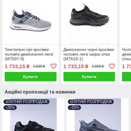
Текстильні сірі кросівки
Демісезонні чорні кросівки
Чоло
чоловічі демісезонні легкі
чоловічі легкі шкіра сітка
демі
(M7507-9)
(M7618-1)
сітк
1 733,15
1 733,15
1 7
₴
₴
2 039 ₴
2 039 ₴
Купити
Купити
Акційні пропозиції та новинки
🛒ЛІТНІЙ РОЗПРОДАЖ
🛒ЛІТНІЙ РОЗПРОДАЖ
–25%
–25%