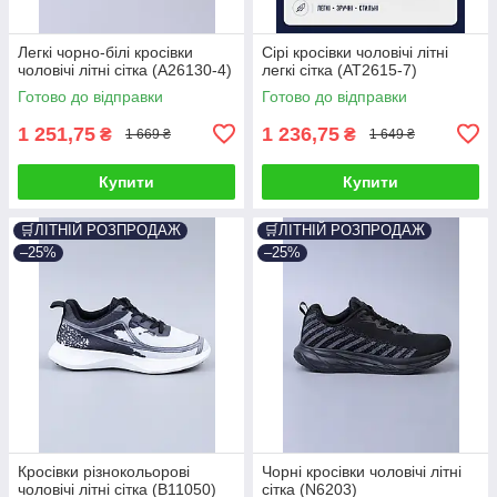
Легкі чорно-білі кросівки
Сірі кросівки чоловічі літні
чоловічі літні сітка (A26130-4)
легкі сітка (AT2615-7)
Готово до відправки
Готово до відправки
1 251,75
1 236,75
₴
₴
1 669 ₴
1 649 ₴
Купити
Купити
🛒ЛІТНІЙ РОЗПРОДАЖ
🛒ЛІТНІЙ РОЗПРОДАЖ
–25%
–25%
Кросівки різнокольорові
Чорні кросівки чоловічі літні
чоловічі літні сітка (B11050)
сітка (N6203)