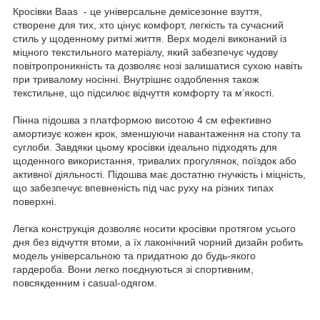
Кросівки Baas - це універсальне демісезонне взуття,
створене для тих, хто цінує комфорт, легкість та сучасний
стиль у щоденному ритмі життя. Верх моделі виконаний із
міцного текстильного матеріалу, який забезпечує чудову
повітропроникність та дозволяє нозі залишатися сухою навіть
при тривалому носінні. Внутрішнє оздоблення також
текстильне, що підсилює відчуття комфорту та м’якості.
Пінна підошва з платформою висотою 4 см ефективно
амортизує кожен крок, зменшуючи навантаження на стопу та
суглоби. Завдяки цьому кросівки ідеально підходять для
щоденного використання, тривалих прогулянок, поїздок або
активної діяльності. Підошва має достатню гнучкість і міцність,
що забезпечує впевненість під час руху на різних типах
поверхні.
Легка конструкція дозволяє носити кросівки протягом усього
дня без відчуття втоми, а їх лаконічний чорний дизайн робить
модель універсальною та придатною до будь-якого
гардероба. Вони легко поєднуються зі спортивним,
повсякденним і casual-одягом.