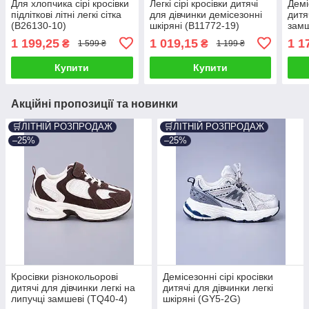
Для хлопчика сірі кросівки
Легкі сірі кросівки дитячі
Демі
підліткові літні легкі сітка
для дівчинки демісезонні
дитя
(B26130-10)
шкіряні (B11772-19)
замш
1 199,25
1 019,15
1 1
₴
₴
1 599 ₴
1 199 ₴
Купити
Купити
Акційні пропозиції та новинки
🛒ЛІТНІЙ РОЗПРОДАЖ
🛒ЛІТНІЙ РОЗПРОДАЖ
–25%
–25%
Кросівки різнокольорові
Демісезонні сірі кросівки
дитячі для дівчинки легкі на
дитячі для дівчинки легкі
липучці замшеві (TQ40-4)
шкіряні (GY5-2G)