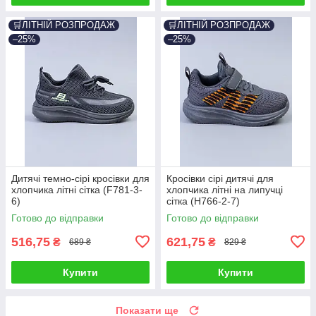
🛒ЛІТНІЙ РОЗПРОДАЖ
🛒ЛІТНІЙ РОЗПРОДАЖ
–25%
–25%
Дитячі темно-сірі кросівки для
Кросівки сірі дитячі для
хлопчика літні сітка (F781-3-
хлопчика літні на липучці
6)
сітка (H766-2-7)
Готово до відправки
Готово до відправки
516,75
621,75
₴
₴
689 ₴
829 ₴
Купити
Купити
Показати ще