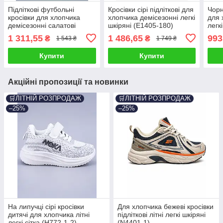
Підліткові футбольні
Кросівки сірі підліткові для
Чорн
кросівки для хлопчика
хлопчика демісезонні легкі
для 
демісезонні салатові
шкіряні (E1405-180)
легк
(B1688-5)
1 311,55
1 486,65
993
₴
₴
1 543 ₴
1 749 ₴
Купити
Купити
Акційні пропозиції та новинки
🛒ЛІТНІЙ РОЗПРОДАЖ
🛒ЛІТНІЙ РОЗПРОДАЖ
–25%
–25%
На липучці сірі кросівки
Для хлопчика бежеві кросівки
дитячі для хлопчика літні
підліткові літні легкі шкіряні
легкі сітка (H772-1-2)
(N4401-1)