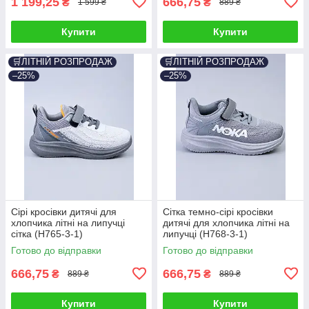
1 199,25
666,75
₴
₴
1 599 ₴
889 ₴
Купити
Купити
🛒ЛІТНІЙ РОЗПРОДАЖ
🛒ЛІТНІЙ РОЗПРОДАЖ
–25%
–25%
Сірі кросівки дитячі для
Сітка темно-сірі кросівки
хлопчика літні на липучці
дитячі для хлопчика літні на
сітка (H765-3-1)
липучці (H768-3-1)
Готово до відправки
Готово до відправки
666,75
666,75
₴
₴
889 ₴
889 ₴
Купити
Купити