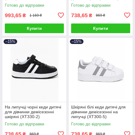
Готово до відправки
Готово до відправки
993,65
738,65
₴
₴
1 169 ₴
869 ₴
Купити
Купити
–15%
–15%
На липучці чорні кеди дитячі
Шкіряні білі кеди дитячі для
для дівчинки демісезонні
дівчинки демісезонні на
шкіряні (XT330-2)
липучці (XT300-5)
Готово до відправки
Готово до відправки
738,65
738,65
₴
₴
869 ₴
869 ₴