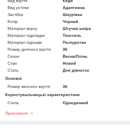
Вид взуття
Кеди
Вид устілки
Адаптивна
Застібка
Шнурівка
Колір
Чорний
Матеріал верху
Штучна шкіра
Матеріал підкладки
Текстиль
Матеріал підошви
Поліуретан
Розмір дитячого взуття
36
Сезон
Весна/Осінь
Стан
Новий
Стать
Для дівчаток
Основні
Розмір жіночого взуття
36
Користувальницькі характеристики
Стиль
Одноденний
Приховати