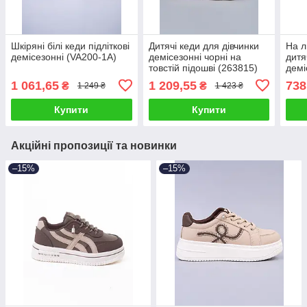
Шкіряні білі кеди підліткові
Дитячі кеди для дівчинки
На л
демісезонні (VA200-1A)
демісезонні чорні на
дитя
товстій підошві (263815)
демі
(XT3
1 061,65
1 209,55
738
₴
₴
1 249 ₴
1 423 ₴
Купити
Купити
Акційні пропозиції та новинки
–15%
–15%