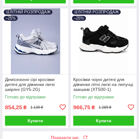
🛒ЛІТНІЙ РОЗПРОДАЖ
🛒ЛІТНІЙ РОЗПРОДАЖ
–25%
–25%
Демісезонні сірі кросівки
Кросівки чорні дитячі для
дитячі для дівчинки легкі
дівчинки літні легкі на липучці
шкіряні (GY5-2G)
замшеві (XT500-1)
Готово до відправки
Готово до відправки
854,25
966,75
₴
₴
1 139 ₴
1 289 ₴
Купити
Купити
Показати ще