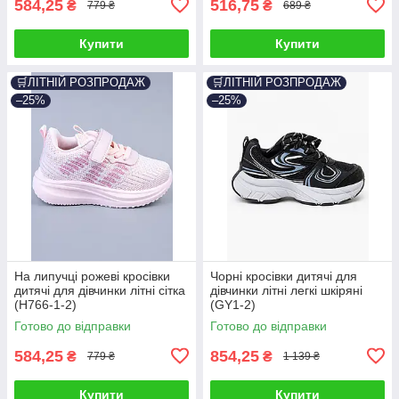
584,25
516,75
₴
₴
779 ₴
689 ₴
Купити
Купити
🛒ЛІТНІЙ РОЗПРОДАЖ
🛒ЛІТНІЙ РОЗПРОДАЖ
–25%
–25%
На липучці рожеві кросівки
Чорні кросівки дитячі для
дитячі для дівчинки літні сітка
дівчинки літні легкі шкіряні
(H766-1-2)
(GY1-2)
Готово до відправки
Готово до відправки
584,25
854,25
₴
₴
779 ₴
1 139 ₴
Купити
Купити