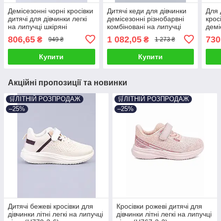
Демісезонні чорні кросівки
Дитячі кеди для дівчинки
Для 
дитячі для дівчинки легкі
демісезонні різнобарвні
крос
на липучці шкіряні
комбіновані на липучці
демі
(BY4968-1C)
(263602)
шкір
806,65
1 082,05
730
₴
₴
949 ₴
1 273 ₴
Купити
Купити
Акційні пропозиції та новинки
🛒ЛІТНІЙ РОЗПРОДАЖ
🛒ЛІТНІЙ РОЗПРОДАЖ
–25%
–25%
Дитячі бежеві кросівки для
Кросівки рожеві дитячі для
дівчинки літні легкі на липучці
дівчинки літні легкі на липучці