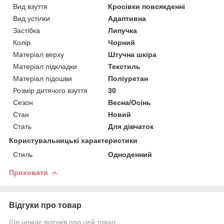
Вид взуття
Кросівки повсякденні
Вид устілки
Адаптивна
Застібка
Липучка
Колір
Чорний
Матеріал верху
Штучна шкіра
Матеріал підкладки
Текстиль
Матеріал підошви
Поліуретан
Розмір дитячого взуття
30
Сезон
Весна/Осінь
Стан
Новий
Стать
Для дівчаток
Користувальницькі характеристики
Стиль
Одноденний
Приховати
Відгуки про товар
Ще немає відгуків про цей товар