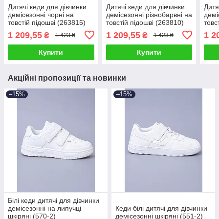
Дитячі кеди для дівчинки
Дитячі кеди для дівчинки
Дитя
демісезонні чорні на
демісезонні різнобарвні на
демі
товстій підошві (263815)
товстій підошві (263810)
товс
1 209,55
1 209,55
1 2
₴
₴
1 423 ₴
1 423 ₴
Купити
Купити
Акційні пропозиції та новинки
–15%
–15%
Білі кеди дитячі для дівчинки
демісезонні на липучці
Кеди білі дитячі для дівчинки
шкіряні (570-2)
демісезонні шкіряні (551-2)