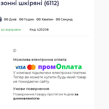
зонні шкіряні (6112)
0
0
Днів
0
0
Годин
0
0
Хвилин
0
0
Секунд
 до відправки
Код:
425208
У компанії підключені електронні платежі.
Тепер ви можете купити будь-який товар
не покидаючи сайту.
повернення товару протягом 14 днів
за
домовленістю