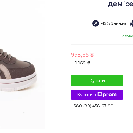
демісе
–15%
Готово
993,65 ₴
1 169 ₴
Купити
Купити з
+380 (99) 458-67-90