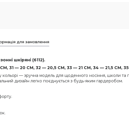
ормація для замовлення
онні шкіряні (6112).
М, 31 — 20 СМ, 32 — 20,5 СМ, 33 — 21 СМ, 34 — 21,5 СМ, 35
у кольорі — зручна модель для щоденного носіння, школи та п
альний дизайн легко поєднується з будь-яким гардеробом.
форту.
ок.