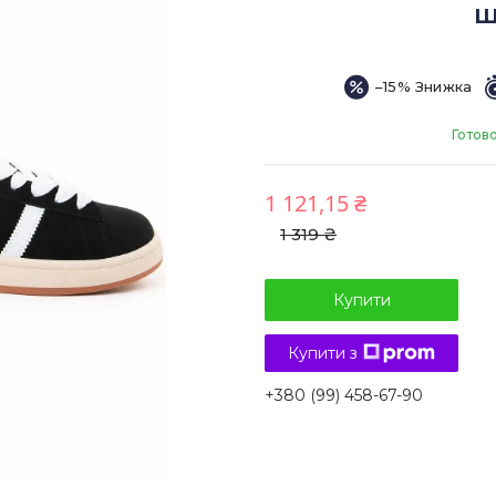
ш
–15%
Готово
1 121,15 ₴
1 319 ₴
Купити
Купити з
+380 (99) 458-67-90