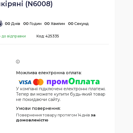
кіряні (N6008)
0
0
Днів
0
0
Годин
0
0
Хвилин
0
0
Секунд
 до відправки
Код:
425335
У компанії підключені електронні платежі.
Тепер ви можете купити будь-який товар
не покидаючи сайту.
повернення товару протягом 14 днів
за
домовленістю