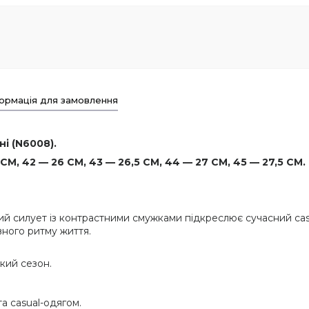
ормація для замовлення
ні (N6008).
СМ, 42 — 26 СМ, 43 — 26,5 СМ, 44 — 27 СМ, 45 — 27,5 СМ.
й силует із контрастними смужками підкреслює сучасний casu
вного ритму життя.
кий сезон.
а casual-одягом.