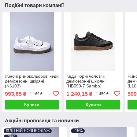
Подібні товари компанії
Жіночі різнокольорові кеди
Кеди чорні чоловічі
Різн
демісезонні шкіряні
демісезонні шкіряні
демі
(N6103)
(HB590-7 Sambo)
(L10
993,65
1 240,15
509
₴
₴
1 169 ₴
1 459 ₴
Купити
Купити
Акційні пропозиції та новинки
🛒ЛІТНІЙ РОЗПРОДАЖ
–15%
–25%