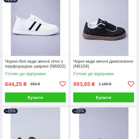
Чорно-білі кеди жіночі літні з
Чорні кеди жіночі демісезонні
перфорацією шкіряні (N6002)
(N6104)
Готово до відправки
Готово до відправки
644,25
993,65
₴
₴
859 ₴
1 169 ₴
Купити
Купити
–15%
–15%