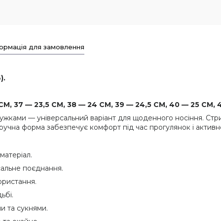
ормація для замовлення
).
М, 37 — 23,5 СМ, 38 — 24 СМ, 39 — 24,5 СМ, 40 — 25 СМ, 4
 смужками — універсальний варіант для щоденного носіння. Ст
ручна форма забезпечує комфорт під час прогулянок і активн
матеріал.
сальне поєднання.
ористання.
ьбі.
и та сукнями.