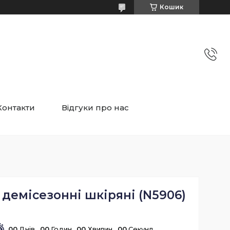
Кошик
Контакти
Відгуки про нас
і демісезонні шкіряні (N5906)
0
0
Днів
0
0
Годин
0
0
Хвилин
0
0
Секунд