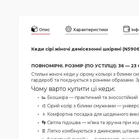
Опис
Характеристики
Інф
Кеди сірі жіночі демісезонні шкіряні (N5906
ПОВНОМІРНІ. РОЗМІР (ПО УСТІЛЦІ): 36 — 23 С
Стильні жіночі кеди у сірому кольорі з білими
гардероб та поєднується з різними образами. З
Чому варто купити ці кеди:
👟 Екошкіра — практичний та зносостійкий 
🎨 Сірий колір з білими смужками — універ
🚶 Комфортна посадка для щоденного вик
👣 Світла підошва — м’яка та зручна при ход
👖 Легко комбінуються з джинсами, штанам