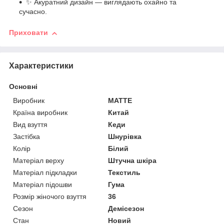
✨ Акуратний дизайн — виглядають охайно та
сучасно.
Приховати
Характеристики
Основні
Виробник
MATTE
Країна виробник
Китай
Вид взуття
Кеди
Застібка
Шнурівка
Колір
Білий
Матеріал верху
Штучна шкіра
Матеріал підкладки
Текстиль
Матеріал підошви
Гума
Розмір жіночого взуття
36
Сезон
Демісезон
Стан
Новий