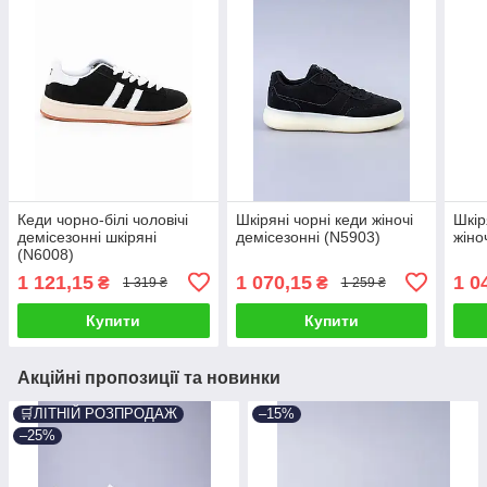
Кеди чорно-білі чоловічі
Шкіряні чорні кеди жіночі
Шкір
демісезонні шкіряні
демісезонні (N5903)
жіно
(N6008)
1 121,15
1 070,15
1 0
₴
₴
1 319 ₴
1 259 ₴
Купити
Купити
Акційні пропозиції та новинки
🛒ЛІТНІЙ РОЗПРОДАЖ
–15%
–25%