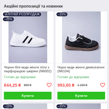
Акційні пропозиції та новинки
🛒ЛІТНІЙ РОЗПРОДАЖ
–15%
–25%
Чорно-білі кеди жіночі літні з
Чорні кеди жіночі демісезонні
перфорацією шкіряні (N6002)
(N6104)
Готово до відправки
Готово до відправки
644,25
993,65
₴
₴
859 ₴
1 169 ₴
Купити
Купити
–15%
–15%