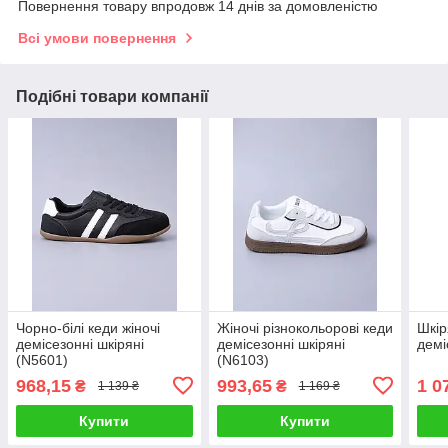
Повернення товару впродовж 14 днів за домовленістю
Всі умови повернення
Подібні товари компанії
Чорно-білі кеди жіночі
Жіночі різнокольорові кеди
Шкір
демісезонні шкіряні
демісезонні шкіряні
демі
(N5601)
(N6103)
968,15
993,65
1 0
₴
₴
1 139 ₴
1 169 ₴
Купити
Купити