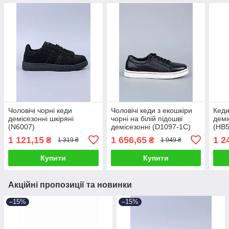
Чоловічі чорні кеди
Чоловічі кеди з екошкіри
Кеди
демісезонні шкіряні
чорні на білій підошві
демі
(N6007)
демісезонні (D1097-1C)
(HB5
1 121,15
1 656,65
1 2
₴
₴
1 319 ₴
1 949 ₴
Купити
Купити
Акційні пропозиції та новинки
–15%
–15%