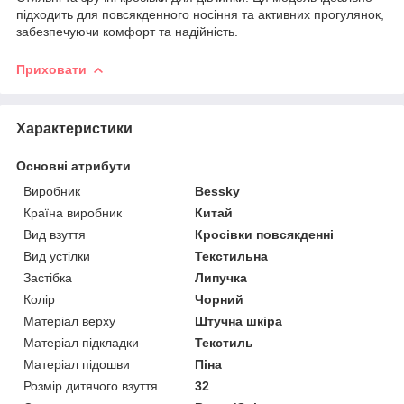
підходить для повсякденного носіння та активних прогулянок,
забезпечуючи комфорт та надійність.
Приховати
Характеристики
Основні атрибути
Виробник
Bessky
Країна виробник
Китай
Вид взуття
Кросівки повсякденні
Вид устілки
Текстильна
Застібка
Липучка
Колір
Чорний
Матеріал верху
Штучна шкіра
Матеріал підкладки
Текстиль
Матеріал підошви
Піна
Розмір дитячого взуття
32