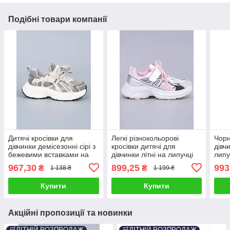
Подібні товари компанії
Дитячі кросівки для
Легкі різнокольорові
Чорн
дівчинки демісезонні сірі з
кросівки дитячі для
дівч
бежевими вставками на
дівчинки літні на липучці
липу
масивній підошві (BY5250-
шкіра сітка (BY5249-3C)
967,30
899,25
993
₴
₴
1 138 ₴
1 199 ₴
2В)
Купити
Купити
Акційні пропозиції та новинки
🛒ЛІТНІЙ РОЗПРОДАЖ
🛒ЛІТНІЙ РОЗПРОДАЖ