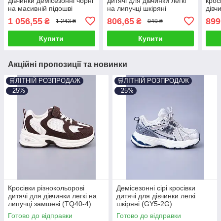
дівчинки демісезонні чорні
дитячі для дівчинки легкі
крос
на масивній підошві
на липучці шкіряні
дівч
(BY5250-4C)
(BY4968-1C)
шкір
1 056,55
806,65
899
₴
₴
1 243 ₴
949 ₴
Купити
Купити
Акційні пропозиції та новинки
🛒ЛІТНІЙ РОЗПРОДАЖ
🛒ЛІТНІЙ РОЗПРОДАЖ
–25%
–25%
Кросівки різнокольорові
Демісезонні сірі кросівки
дитячі для дівчинки легкі на
дитячі для дівчинки легкі
липучці замшеві (TQ40-4)
шкіряні (GY5-2G)
Готово до відправки
Готово до відправки