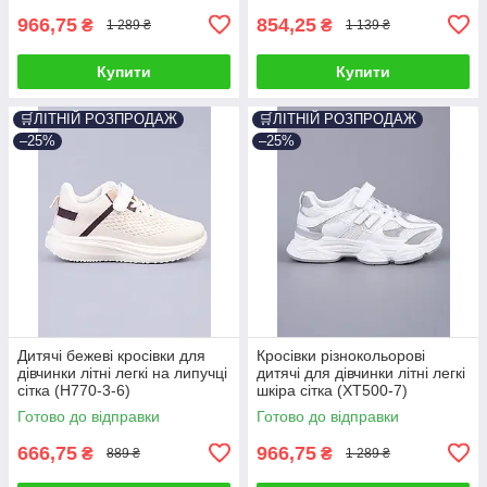
966,75
854,25
₴
₴
1 289 ₴
1 139 ₴
Купити
Купити
🛒ЛІТНІЙ РОЗПРОДАЖ
🛒ЛІТНІЙ РОЗПРОДАЖ
–25%
–25%
Дитячі бежеві кросівки для
Кросівки різнокольорові
дівчинки літні легкі на липучці
дитячі для дівчинки літні легкі
сітка (H770-3-6)
шкіра сітка (XT500-7)
Готово до відправки
Готово до відправки
666,75
966,75
₴
₴
889 ₴
1 289 ₴