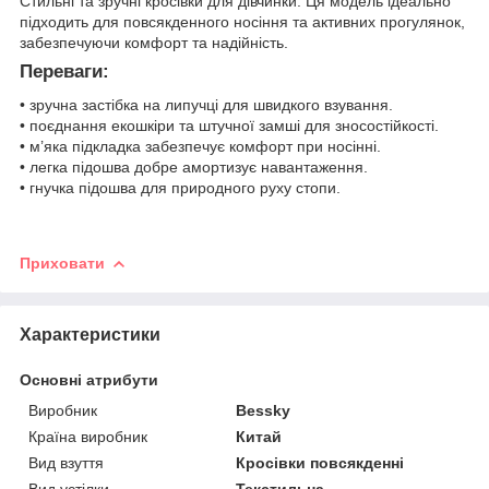
Стильні та зручні кросівки для дівчинки. Ця модель ідеально
підходить для повсякденного носіння та активних прогулянок,
забезпечуючи комфорт та надійність.
Переваги:
• зручна застібка на липучці для швидкого взування.
• поєднання екошкіри та штучної замші для зносостійкості.
• м’яка підкладка забезпечує комфорт при носінні.
• легка підошва добре амортизує навантаження.
• гнучка підошва для природного руху стопи.
Приховати
Характеристики
Основні атрибути
Виробник
Bessky
Країна виробник
Китай
Вид взуття
Кросівки повсякденні
Вид устілки
Текстильна