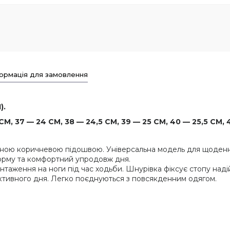
ормація для замовлення
).
М, 37 — 24 СМ, 38 — 24,5 СМ, 39 — 25 СМ, 40 — 25,5 СМ, 
астною коричневою підошвою. Універсальна модель для щоденн
форму та комфортний упродовж дня.
аження на ноги під час ходьби. Шнурівка фіксує стопу надій
 активного дня. Легко поєднуються з повсякденним одягом.