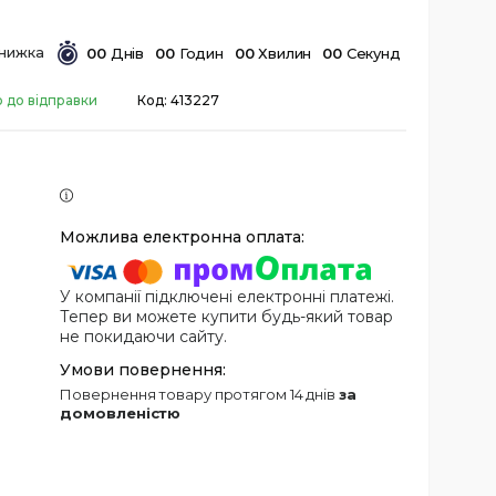
0
0
Днів
0
0
Годин
0
0
Хвилин
0
0
Секунд
о до відправки
Код:
413227
У компанії підключені електронні платежі.
Тепер ви можете купити будь-який товар
не покидаючи сайту.
повернення товару протягом 14 днів
за
домовленістю