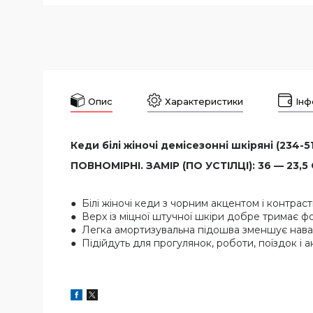
Опис
Характеристики
Інф
Кеди білі жіночі демісезонні шкіряні (234-51
ПОВНОМІРНІ. ЗАМІР (ПО УСТІЛЦІ): 36 — 23,5 С
● Білі жіночі кеди з чорним акцентом і контр
● Верх із міцної штучної шкіри добре тримає 
● Легка амортизувальна підошва зменшує навант
● Підійдуть для прогулянок, роботи, поїздок і