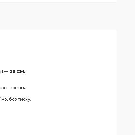
41 — 26 СМ.
ого носіння.
но, без тиску.