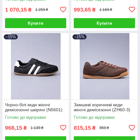
1 070,15
993,65
₴
₴
1 259 ₴
1 169 ₴
Купити
Купити
–15%
–15%
Чорно-білі кеди жіночі
Замшеві коричневі кеди
демісезонні шкіряні (N5601)
жіночі демісезонні (ZH60-3)
Готово до відправки
Готово до відправки
968,15
815,15
₴
₴
1 139 ₴
959 ₴