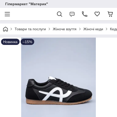
Гіпермаркет "Материк"
Товари та послуги
Жіноче взуття
Жіночі кеди
Кеди
Новинка
–15%