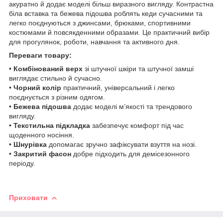
акуратно й додає моделі більш виразного вигляду. Контрастна
біла вставка та бежева підошва роблять кеди сучасними та
легко поєднуються з джинсами, брюками, спортивними
костюмами й повсякденними образами. Це практичний вибір
для прогулянок, роботи, навчання та активного дня.
Переваги товару:
•
Комбінований верх
зі штучної шкіри та штучної замші
виглядає стильно й сучасно.
•
Чорний колір
практичний, універсальний і легко
поєднується з різним одягом.
•
Бежева підошва
додає моделі м’якості та трендового
вигляду.
•
Текстильна підкладка
забезпечує комфорт під час
щоденного носіння.
•
Шнурівка
допомагає зручно зафіксувати взуття на нозі.
•
Закритий фасон
добре підходить для демісезонного
періоду.
Приховати