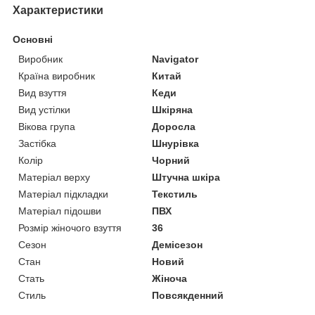
Характеристики
Основні
Виробник
Navigator
Країна виробник
Китай
Вид взуття
Кеди
Вид устілки
Шкіряна
Вікова група
Доросла
Застібка
Шнурівка
Колір
Чорний
Матеріал верху
Штучна шкіра
Матеріал підкладки
Текстиль
Матеріал підошви
ПВХ
Розмір жіночого взуття
36
Сезон
Демісезон
Стан
Новий
Стать
Жіноча
Стиль
Повсякденний