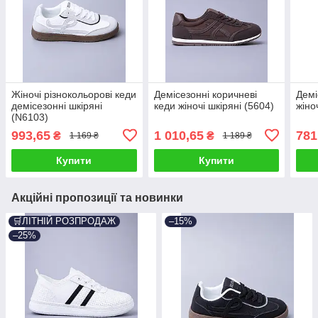
Жіночі різнокольорові кеди
Демісезонні коричневі
Демі
демісезонні шкіряні
кеди жіночі шкіряні (5604)
жіно
(N6103)
993,65
1 010,65
781
₴
₴
1 169 ₴
1 189 ₴
Купити
Купити
Акційні пропозиції та новинки
🛒ЛІТНІЙ РОЗПРОДАЖ
–15%
–25%