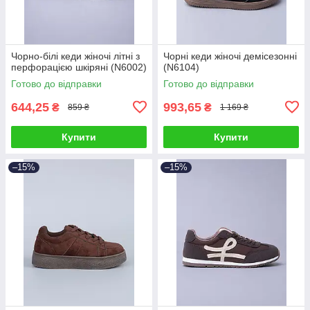
Чорно-білі кеди жіночі літні з
Чорні кеди жіночі демісезонні
перфорацією шкіряні (N6002)
(N6104)
Готово до відправки
Готово до відправки
644,25
993,65
₴
₴
859 ₴
1 169 ₴
Купити
Купити
–15%
–15%