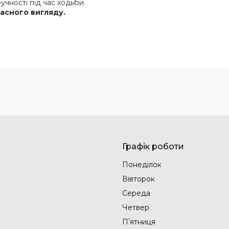
учності під час ходьби.
часного вигляду.
Графік роботи
Понеділок
Вівторок
Середа
Четвер
Пʼятниця