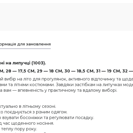
ормація для замовлення
і на липучці (1003).
 28 — 17,5 СМ, 29 — 18 СМ, 30 — 18,5 СМ, 31 — 19 СМ, 32 —
й вибір на літо для прогулянок, активного відпочинку та що
ми та літніми костюмами. Завдяки застібкам на липучках моде
, а вам — впевненість у практичному та вдалому виборі.
туально в літньому сезоні.
ко поєднується з різним одягом.
взувати босоніжки та регулювати посадку.
д час щоденного носіння.
теплу пору року.