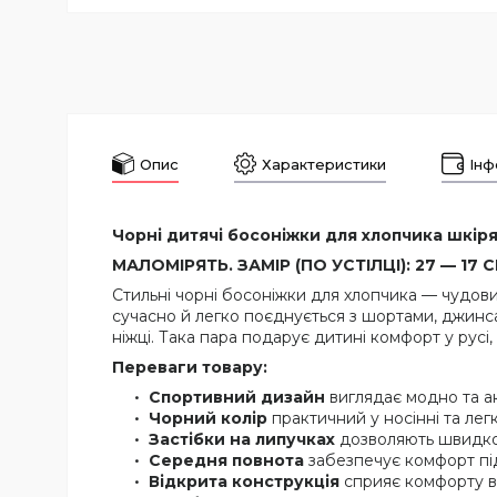
Опис
Характеристики
Інф
Чорні дитячі босоніжки для хлопчика шкірян
МАЛОМІРЯТЬ. ЗАМІР (ПО УСТІЛЦІ): 27 — 17 СМ,
Стильні чорні босоніжки для хлопчика — чудови
сучасно й легко поєднується з шортами, джинса
ніжці. Така пара подарує дитині комфорт у русі
Переваги товару:
Спортивний дизайн
виглядає модно та ак
Чорний колір
практичний у носінні та лег
Застібки на липучках
дозволяють швидко 
Середня повнота
забезпечує комфорт пі
Відкрита конструкція
сприяє комфорту в 