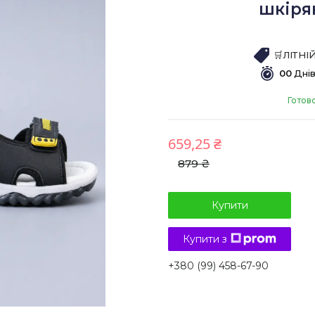
шкірян
🛒ЛІТН
0
0
Дні
Готов
659,25 ₴
879 ₴
Купити
Купити з
+380 (99) 458-67-90