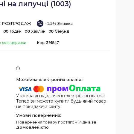
і на липучці (1003)
ІЙ РОЗПРОДАЖ
–25%
в
0
0
Годин
0
0
Хвилин
0
0
Секунд
о до відправки
Код:
391847
У компанії підключені електронні платежі.
Тепер ви можете купити будь-який товар
не покидаючи сайту.
повернення товару протягом 14 днів
за
домовленістю