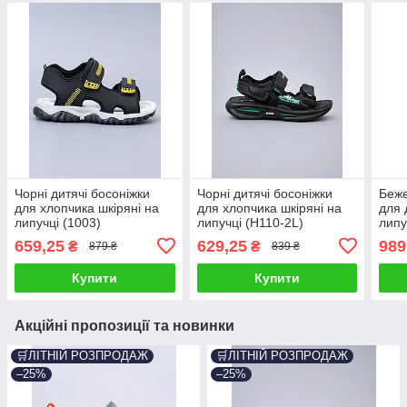
Чорні дитячі босоніжки
Чорні дитячі босоніжки
Беже
для хлопчика шкіряні на
для хлопчика шкіряні на
для 
липучці (1003)
липучці (H110-2L)
липу
659,25
629,25
989
₴
₴
879 ₴
839 ₴
Купити
Купити
Акційні пропозиції та новинки
🛒ЛІТНІЙ РОЗПРОДАЖ
🛒ЛІТНІЙ РОЗПРОДАЖ
–25%
–25%