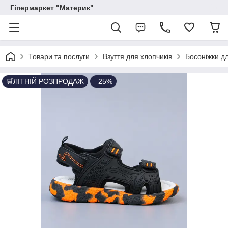
Гіпермаркет "Материк"
Товари та послуги
Взуття для хлопчиків
Босоніжки дл
🛒ЛІТНІЙ РОЗПРОДАЖ
–25%