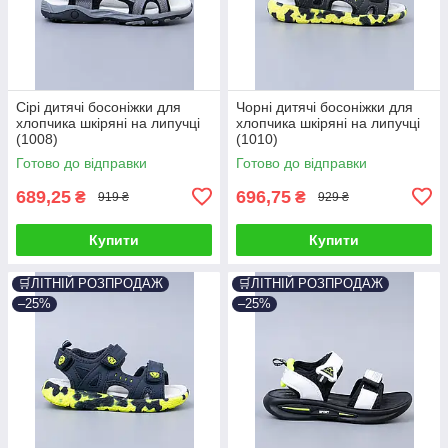
Сірі дитячі босоніжки для
Чорні дитячі босоніжки для
хлопчика шкіряні на липучці
хлопчика шкіряні на липучці
(1008)
(1010)
Готово до відправки
Готово до відправки
689,25
696,75
₴
₴
919 ₴
929 ₴
Купити
Купити
🛒ЛІТНІЙ РОЗПРОДАЖ
🛒ЛІТНІЙ РОЗПРОДАЖ
–25%
–25%