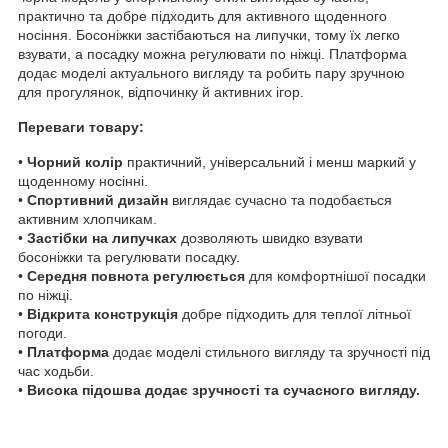
практично та добре підходить для активного щоденного
носіння. Босоніжки застібаються на липучки, тому їх легко
взувати, а посадку можна регулювати по ніжці. Платформа
додає моделі актуального вигляду та робить пару зручною
для прогулянок, відпочинку й активних ігор.
Переваги товару:
•
Чорний колір
практичний, універсальний і менш маркий у
щоденному носінні.
•
Спортивний дизайн
виглядає сучасно та подобається
активним хлопчикам.
•
Застібки на липучках
дозволяють швидко взувати
босоніжки та регулювати посадку.
•
Середня повнота регулюється
для комфортнішої посадки
по ніжці.
•
Відкрита конструкція
добре підходить для теплої літньої
погоди.
•
Платформа
додає моделі стильного вигляду та зручності під
час ходьби.
•
Висока підошва додає зручності та сучасного вигляду.