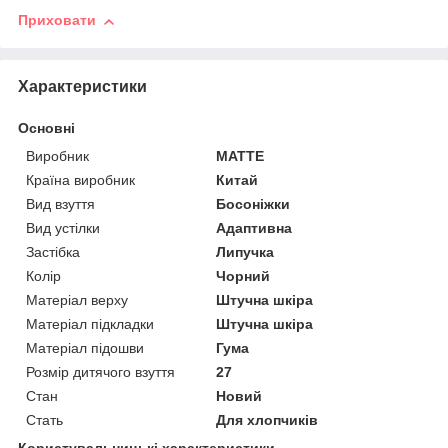
Приховати
Характеристики
Основні
Виробник
MATTE
Країна виробник
Китай
Вид взуття
Босоніжки
Вид устілки
Адаптивна
Застібка
Липучка
Колір
Чорний
Матеріал верху
Штучна шкіра
Матеріал підкладки
Штучна шкіра
Матеріал підошви
Гума
Розмір дитячого взуття
27
Стан
Новий
Стать
Для хлопчиків
Користувальницькі характеристики