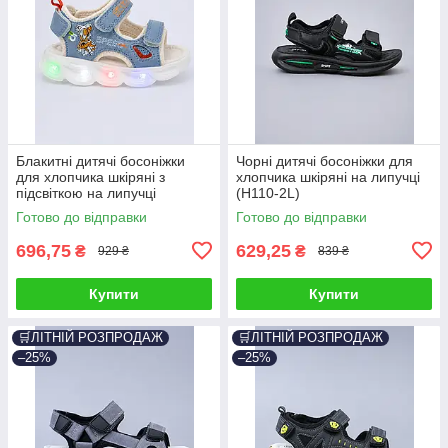
Блакитні дитячі босоніжки
Чорні дитячі босоніжки для
для хлопчика шкіряні з
хлопчика шкіряні на липучці
підсвіткою на липучці
(H110-2L)
(A20624-17)
Готово до відправки
Готово до відправки
696,75
629,25
₴
₴
929 ₴
839 ₴
Купити
Купити
🛒ЛІТНІЙ РОЗПРОДАЖ
🛒ЛІТНІЙ РОЗПРОДАЖ
–25%
–25%