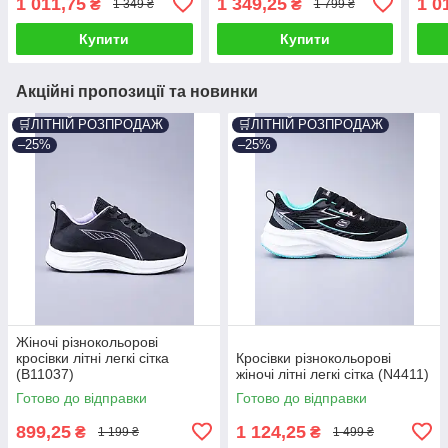
1 011,75
1 349,25
1 0
₴
₴
1 349 ₴
1 799 ₴
Купити
Купити
Акційні пропозиції та новинки
🛒ЛІТНІЙ РОЗПРОДАЖ
🛒ЛІТНІЙ РОЗПРОДАЖ
–25%
–25%
Жіночі різнокольорові
кросівки літні легкі сітка
Кросівки різнокольорові
(B11037)
жіночі літні легкі сітка (N4411)
Готово до відправки
Готово до відправки
899,25
1 124,25
₴
₴
1 199 ₴
1 499 ₴