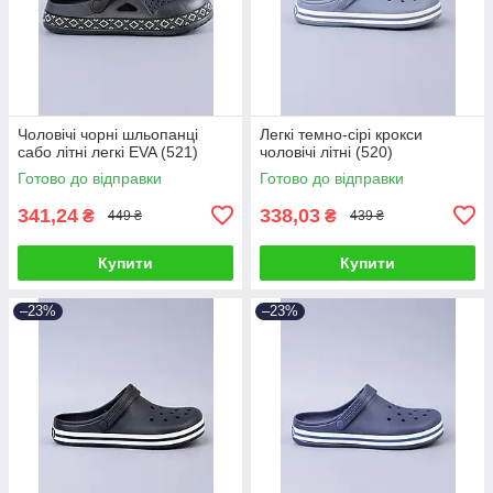
Чоловічі чорні шльопанці
Легкі темно-сірі крокси
сабо літні легкі EVA (521)
чоловічі літні (520)
Готово до відправки
Готово до відправки
341,24
338,03
₴
₴
449 ₴
439 ₴
Купити
Купити
–23%
–23%