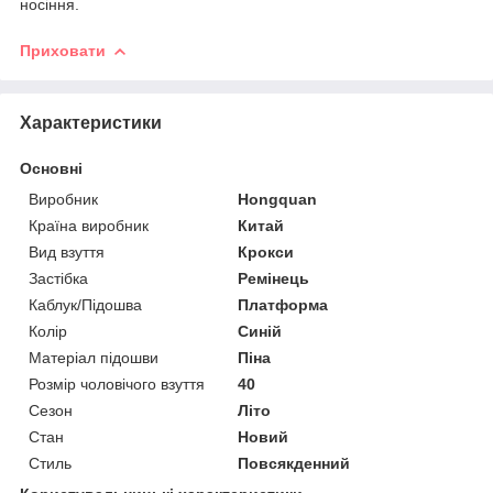
носіння.
Приховати
Характеристики
Основні
Виробник
Hongquan
Країна виробник
Китай
Вид взуття
Крокси
Застібка
Ремінець
Каблук/Підошва
Платформа
Колір
Синій
Матеріал підошви
Піна
Розмір чоловічого взуття
40
Сезон
Літо
Стан
Новий
Стиль
Повсякденний