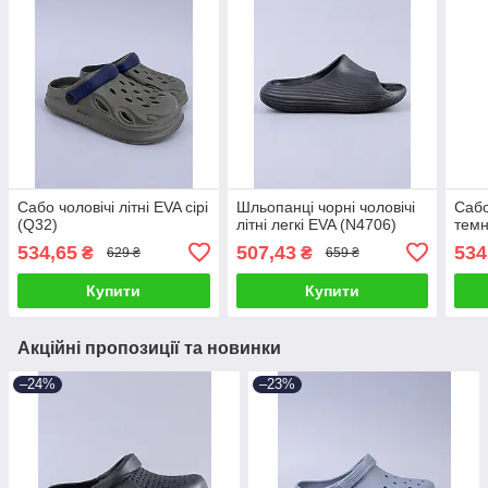
Сабо чоловічі літні EVA сірі
Шльопанці чорні чоловічі
Сабо
(Q32)
літні легкі EVA (N4706)
темн
534,65
507,43
534
₴
₴
629 ₴
659 ₴
Купити
Купити
Акційні пропозиції та новинки
–24%
–23%