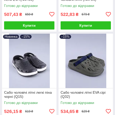
Готово до відправки
Готово до відправки
507,43
522,83
₴
₴
659 ₴
679 ₴
Купити
Купити
Новинка
–15%
–15%
Сабо чоловічі літні легкі піна
Сабо чоловічі літні EVA сірі
чорні (Q15)
(Q32)
Готово до відправки
Готово до відправки
526,15
534,65
₴
₴
619 ₴
629 ₴