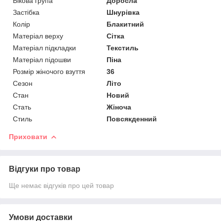
Вікова група
Доросла
Застібка
Шнурівка
Колір
Блакитний
Матеріал верху
Сітка
Матеріал підкладки
Текстиль
Матеріал підошви
Піна
Розмір жіночого взуття
36
Сезон
Літо
Стан
Новий
Стать
Жіноча
Стиль
Повсякденний
Приховати
Відгуки про товар
Ще немає відгуків про цей товар
Умови доставки