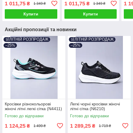
1 011,75
1 011,75
1 1
₴
₴
1 349 ₴
1 349 ₴
Купити
Купити
Акційні пропозиції та новинки
🛒ЛІТНІЙ РОЗПРОДАЖ
🛒ЛІТНІЙ РОЗПРОДАЖ
–25%
–25%
Кросівки різнокольорові
Легкі чорні кросівки жіночі
жіночі літні легкі сітка (N4411)
літні сітка (N6210)
Готово до відправки
Готово до відправки
1 124,25
1 289,25
₴
₴
1 499 ₴
1 719 ₴