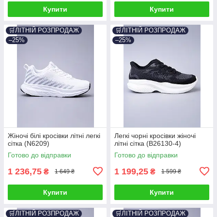
Купити
Купити
🛒ЛІТНІЙ РОЗПРОДАЖ
🛒ЛІТНІЙ РОЗПРОДАЖ
–25%
–25%
Жіночі білі кросівки літні легкі
Легкі чорні кросівки жіночі
сітка (N6209)
літні сітка (B26130-4)
Готово до відправки
Готово до відправки
1 236,75
1 199,25
₴
₴
1 649 ₴
1 599 ₴
Купити
Купити
🛒ЛІТНІЙ РОЗПРОДАЖ
🛒ЛІТНІЙ РОЗПРОДАЖ