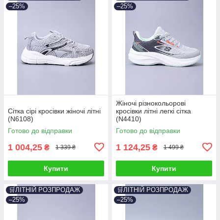
–25%
–25%
Жіночі різнокольорові
Сітка сірі кросівки жіночі літні
кросівки літні легкі сітка
(N6108)
(N4410)
Готово до відправки
Готово до відправки
1 004,25
1 124,25
₴
₴
1 339 ₴
1 499 ₴
Купити
Купити
🛒ЛІТНІЙ РОЗПРОДАЖ
🛒ЛІТНІЙ РОЗПРОДАЖ
–25%
–25%